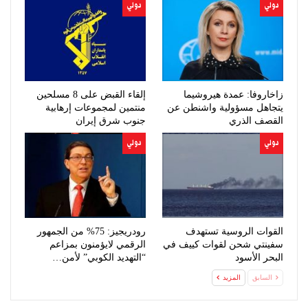
دولي
دولي
زاخاروفا: عمدة هيروشيما
إلقاء القبض على 8 مسلحين
يتجاهل مسؤولية واشنطن عن
منتمين لمجموعات إرهابية
القصف الذري
جنوب شرق إيران
دولي
دولي
القوات الروسية تستهدف
رودريجيز: 75% من الجمهور
سفينتي شحن لقوات كييف في
الرقمي لايؤمنون بمزاعم
البحر الأسود
“التهديد الكوبي” لأمن…
السابق
المزيد