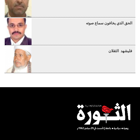
الحق الذي يخافون سماع صوته
فليشهد الثقلان