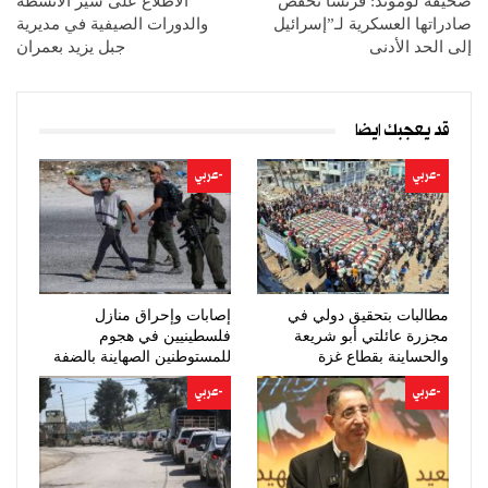
صحيفة لوموند: فرنسا تخفض
الاطلاع على سير الانشطة
صادراتها العسكرية لـ”إسرائيل
والدورات الصيفية في مديرية
إلى الحد الأدنى
جبل يزيد بعمران
قد يعجبك ايضا
-عربي
-عربي
مطالبات بتحقيق دولي في
إصابات وإحراق منازل
مجزرة عائلتي أبو شريعة
فلسطينيين في هجوم
والحساينة بقطاع غزة
للمستوطنين الصهاينة بالضفة
-عربي
-عربي