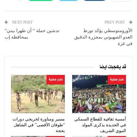
NEXT POST
PREV POST
الأورومتوسطي يؤكد تورط
تدشين حملة ” أن طهرا بيتيَ”
العدو الصهيوني بمجزرة الدقيق
بمحافظة إب
في غزة
قد يعجبك ايضا
اخبار محلية
اخبار محلية
أمسية ثقافية للقطاع السمكي
مسير ومناورة لخريجي دورات
في الحديدة بذكرى المولد
“طوفان الأقصى” في الشاهل
النبوي الشريف
بحجة