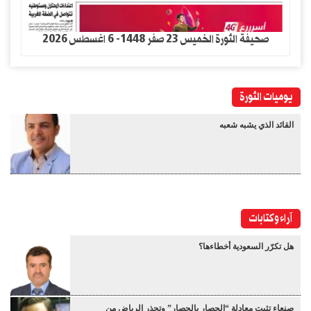
صحيفة الثورة الخميس 23 صفر 1448- 6 اغسطس 2026
يوميات الثورة
القائد الذي يشبه شعبه
آراء وكتابات
هل تكرّر السعودية أخطاءها؟
صنعاء تثبت معادلة “الحصار بالحصار” وتحذر الرياض من