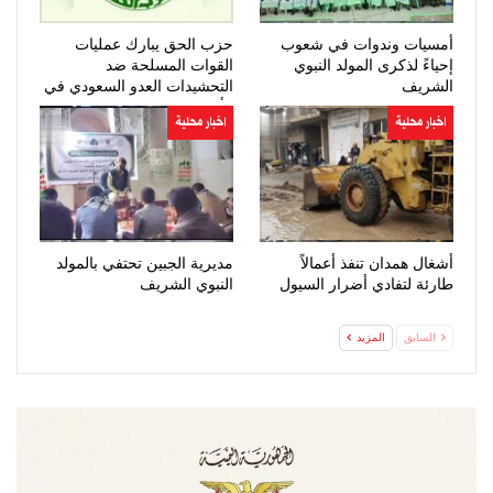
أمسيات وندوات في شعوب
حزب الحق يبارك عمليات
إحياءً لذكرى المولد النبوي
القوات المسلحة ضد
الشريف
التحشيدات العدو السعودي في
مأرب وحضرموت
اخبار محلية
اخبار محلية
أشغال همدان تنفذ أعمالاً
مديرية الجبين تحتفي بالمولد
طارئة لتفادي أضرار السيول
النبوي الشريف
السابق
المزيد