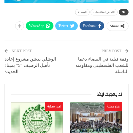
#لجنة_المناقصات
البيضاء
WhatsApp
Twitter
Facebook
Share
NEXT POST
PREV POST
وقفة قبلية في البيضاء دعما
الوشلي يدشن مشروع إعادة
للشعب الفلسطيني ومقاومته
تأهيل الرصيف “5” بميناء
الباسلة
الحديدة
قد يعجبك ايضا
اخبار محلية
اخبار محلية