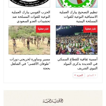
تنظيم التصحيح يبارك العملية
الحزب القومي يبارك العملية
الاستباقية النوعية للقوات
النوعية للقوات المسلحة ضد
المسلحة اليمنية
تحشيدات العدو السعودي
اخبار محلية
اخبار محلية
أمسية ثقافية للقطاع السمكي
مسير ومناورة لخريجي دورات
في الحديدة بذكرى المولد
“طوفان الأقصى” في الشاهل
النبوي الشريف
بحجة
السابق
المزيد