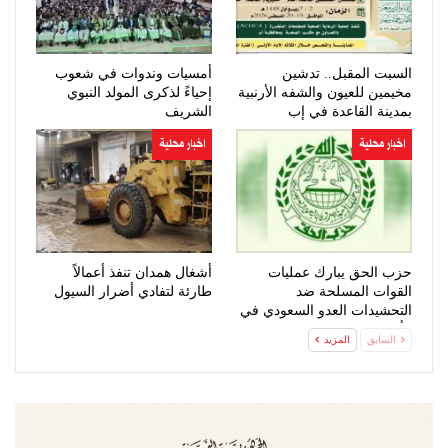
السبت المقبل.. تدشين
أمسيات وندوات في شعوب
مخيمين للعيون والشفه الأرنبية
إحياءً لذكرى المولد النبوي
بمدينة القاعدة في إب
الشريف
اخبار محلية
اخبار محلية
حزب الحق يبارك عمليات
أشغال همدان تنفذ أعمالاً
القوات المسلحة ضد
طارئة لتفادي أضرار السيول
التحشيدات العدو السعودي في
مأرب وحضرموت
السابق
المزيد