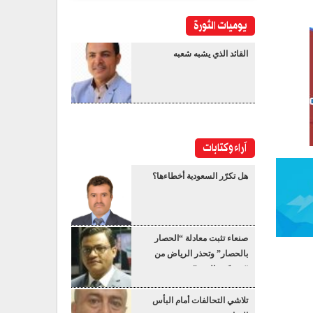
يوميات الثورة
القائد الذي يشبه شعبه
آراء وكتابات
هل تكرّر السعودية أخطاءها؟
صنعاء تثبت معادلة “الحصار
بالحصار” وتحذر الرياض من
“عسكرة البحر”
تلاشي التحالفات أمام البأس