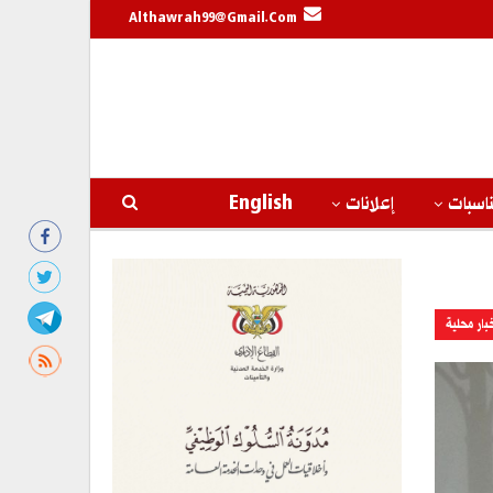
Althawrah99@gmail.com
اسبات
إعلانات
English
بار محلية