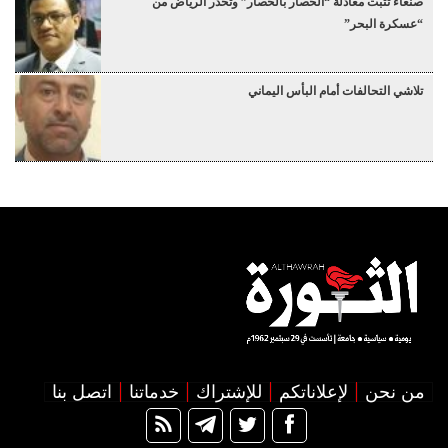
صنعاء تثبت معادلة “الحصار بالحصار” وتحذر الرياض من
“عسكرة البحر”
تلاشي التحالفات أمام البأس اليماني
من نحن
لإعلاناتكم
للإشتراك
خدماتنا
اتصل بنا