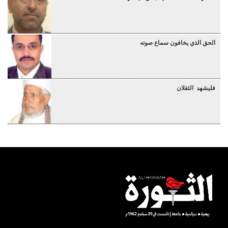
الحق الذي يخافون سماع صوته
فليشهد الثقلان