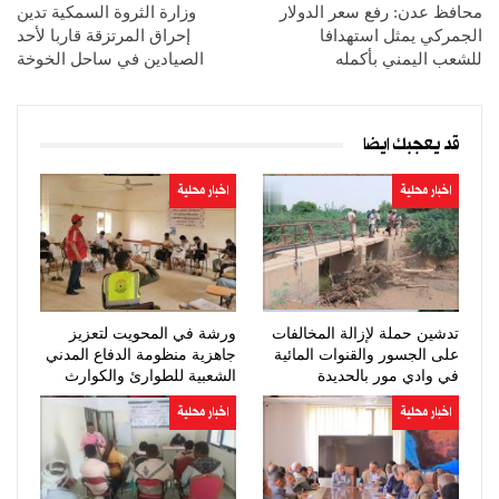
محافظ عدن: رفع سعر الدولار
وزارة الثروة السمكية تدين
الجمركي يمثل استهدافا
إحراق المرتزقة قاربا لأحد
للشعب اليمني بأكمله
الصيادين في ساحل الخوخة
قد يعجبك ايضا
اخبار محلية
اخبار محلية
تدشين حملة لإزالة المخالفات
ورشة في المحويت لتعزيز
على الجسور والقنوات المائية
جاهزية منظومة الدفاع المدني
في وادي مور بالحديدة
الشعبية للطوارئ والكوارث
اخبار محلية
اخبار محلية