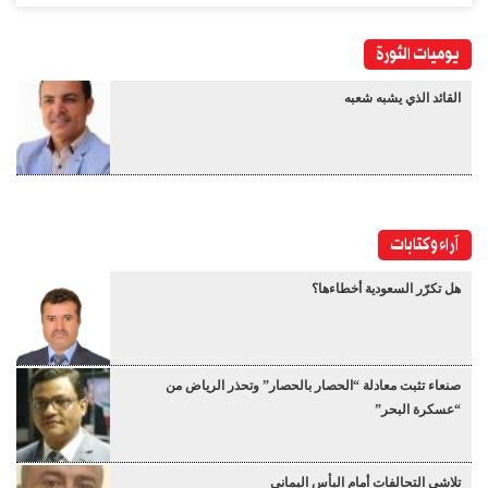
يوميات الثورة
القائد الذي يشبه شعبه
آراء وكتابات
هل تكرّر السعودية أخطاءها؟
صنعاء تثبت معادلة “الحصار بالحصار” وتحذر الرياض من
“عسكرة البحر”
تلاشي التحالفات أمام البأس اليماني