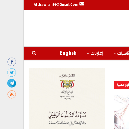
Althawrah99@gmail.com
اسبات
إعلانات
English
بار محلية