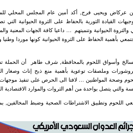
ن عركاض ويحيى فرج, أكد أمين عام المجلس المحلي للم
جيهات القيادة الثورية بالحفاظ على الثروة الحيوانية التي 
عي والثروة الحيوانية وتنميتهم … داعيا كافة الجهات المعنية وال
تمعي بأهمية الحفاظ على الثروة الحيوانية كونها موردا وطنيا 
مسالخ وأسواق اللحوم بالمحافظة, شرف طاهر أن الحملة 
روشورات وملصقات توعوية بأهمية منع ذبح إناث وصغار ا
لحوم وصحة المواطنين … لافتا الى الحرص على تنفيذ موجهات ا
سة والتي يتصل بواحدة من أهم الثروات والموارد الاقتصادية ال
ئعي اللحوم وتطبيق الاشتراطات الصحية وضبط المخالفين, بم