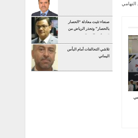
 التهامي
صنعاء تثبت معادلة “الحصار
بالحصار” وتحذر الرياض من
“عسكرة البحر”
تلاشي التحالفات أمام البأس
اليماني
في