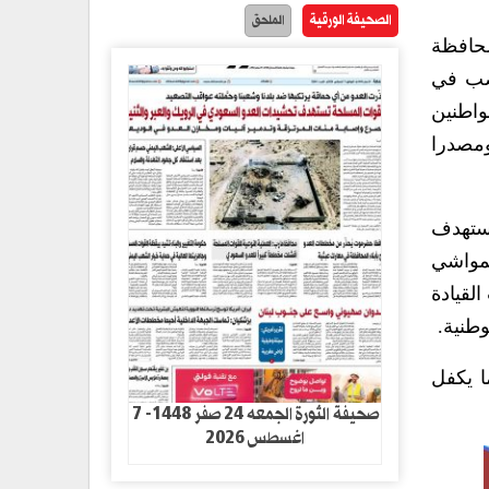
الصحيفة الورقية
الملحق
حافظة
تصب في
مواطنين
ومصدرا
تستهدف
لمواشي
لقيادة
وطنية.
ا يكفل
صحيفة الثورة الجمعه 24 صفر 1448- 7
اغسطس 2026