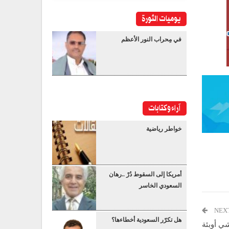
يوميات الثورة
في مِحراب النور الأعظم
آراء وكتابات
خواطر رياضية
أمريكا إلى السقوط دُرْ ..رهان
السعودي الخاسر
NEX
هل تكرّر السعودية أخطاءها؟
ي أوبئة