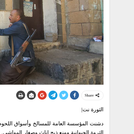
Share
الثورة نت|
دشنت المؤسسة العامة للمسالخ وأسواق اللحوم ب
الثروة الحيوانية ومنع ذبح إناث وصغار المواشي.