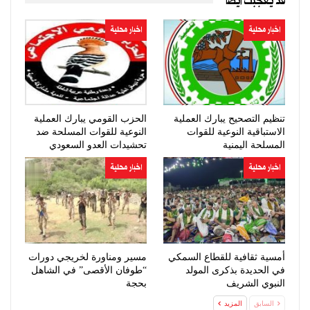
قد يعجبك ايضا
اخبار محلية
اخبار محلية
تنظيم التصحيح يبارك العملية
الحزب القومي يبارك العملية
الاستباقية النوعية للقوات
النوعية للقوات المسلحة ضد
المسلحة اليمنية
تحشيدات العدو السعودي
اخبار محلية
اخبار محلية
أمسية ثقافية للقطاع السمكي
مسير ومناورة لخريجي دورات
في الحديدة بذكرى المولد
“طوفان الأقصى” في الشاهل
النبوي الشريف
بحجة
السابق
المزيد