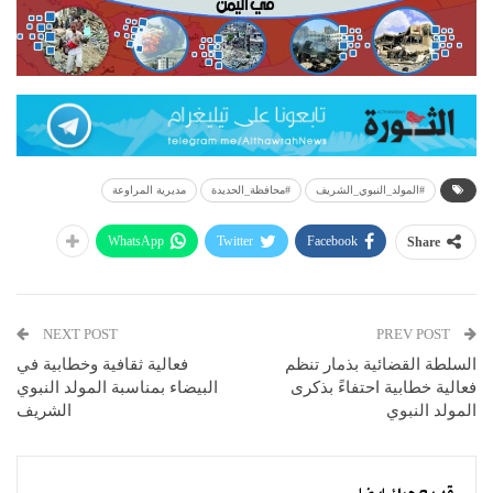
#المولد_النبوي_الشريف
#محافظة_الحديدة
مديرية المراوعة
WhatsApp
Twitter
Facebook
Share
NEXT POST
PREV POST
السلطة القضائية بذمار تنظم
فعالية ثقافية وخطابية في
فعالية خطابية احتفاءً بذكرى
البيضاء بمناسبة المولد النبوي
المولد النبوي
الشريف