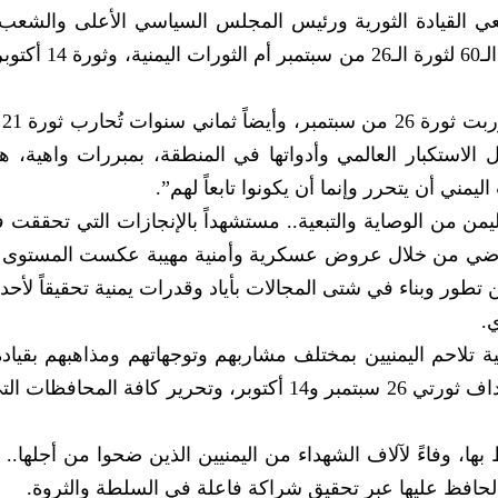
عي القيادة الثورية ورئيس المجلس السياسي الأعلى والشعب 
وقال
الاستكبار العالمي وأدواتها في المنطقة، بمبررات واهية، 
مني أن يتحرر وإنما أن يكونوا تابعاً لهم”.
 تحرير اليمن من الوصاية والتبعية.. مستشهداً بالإنجازات التي تحققت
ماضي من خلال عروض عسكرية وأمنية مهيبة عكست المستوى ا
طور وبناء في شتى المجالات بأياد وقدرات يمنية تحقيقاً لأحد
تلاحم اليمنيين بمختلف مشاربهم وتوجهاتهم ومذاهبهم بقيادة
عبدالملك بدر الدين الحوثي، والمضي لتحقيق أهداف ثورتي 26 سبتمبر و14 أكتوبر، وتحرير كافة ا
ها، وفاءً لآلاف الشهداء من اليمنيين الذين ضحوا من أجلها.. مب
حافظ عليها عبر تحقيق شراكة فاعلة في السلطة والثروة.