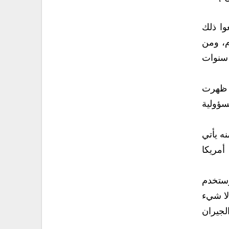
وا ذلك
م، ومن
 سنوات
ن ظهرت
سؤولية
ه يأتي
أمريكا
وستخدم
لا شيء
لجيران