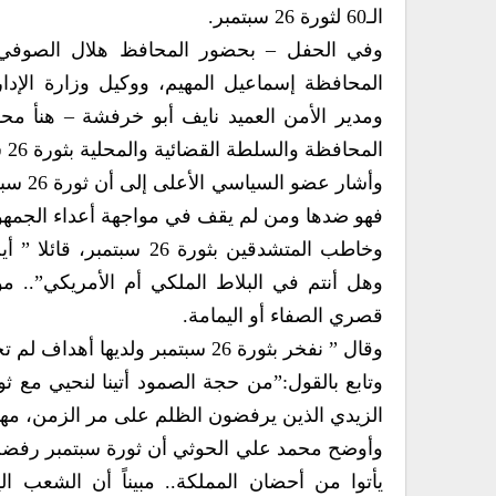
الـ60 لثورة 26 سبتمبر.
وفي الحفل – بحضور المحافظ هلال الصوفي، 
المحافظة إسماعيل المهيم، ووكيل وزارة الإدار
ومدير الأمن العميد نايف أبو خرفشة – هنأ مح
المحافظة والسلطة القضائية والمحلية بثورة 26 سبتمبر.
وأشار 
فهو ضدها ومن لم يقف في مواجهة أعداء الجمهو
وخاطب المتشدقين بثورة 6
قصري الصفاء أو اليمامة.
وقال ” نفخر بثورة 26 سبتمبر ولديها أهداف لم تحقق ويجب تقييم وتصحيح الإعوجاج في أي هدف لم يطبق”.
وتابع بالقول:”من حجة الصمود أتينا لنحيي مع ثوار
الزيدي الذين يرفضون الظلم على مر الزمن، مه
وأوضح محمد علي الحوثي أن ثورة سبتمبر رفضت ا
يأتوا من أحضان المملكة.. مبيناً أن الشعب 