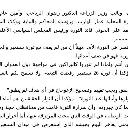
ونائب وزير الزراعة الدكتور رضوان الرباعي، وأمين عام
ة المحلية عمار الهارب، ورؤساء المحاكم والنيابة ووكلاء ال
مد علي الحوثي قائد الثورة ورئيس المجلس السياسي الأعلى 
عضو السياسي الأعلى إلى أن ثورة 26 سبتمبر هي الثورة الأم.. مبيناً أن من لم يقف مع ثورة سبتمبر
رية فهو في صف أعدائها.
2 سبتمبر، قائلا ” أين أنتم ولماذا لم تثوروا كالبراكين في مواجهة دول العدوان 
وهل أنتم في البلاط الملكي أم الأمريكي”.. مؤكدا أن ثورة 26 سبتمبر رفضت التبعية، ولا تسمح
ها وأبنائها عيد الثورة”.. مؤكدا أن الثوار الحقيقيين هم أبناء
ما كان جبروته، وأن شرارة الثورة قامت من محافظتي حجة وص
لوصاية، في الوقت الذي يبحث المرتزقة عنها، أما أحرار الي
اليمني يفاخر اليوم بجيشه الذي استعرض في ميدان السبعين