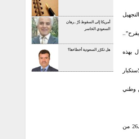
 والتجهيل
أمريكا إلى السقوط دُرْ ..رهان
السعودي الخاسر
قرح”..
هل تكرّر السعودية أخطاءها؟
ا الاحتفال بهذه
استكبار
رة 26 سبتمبر ببناء جيش وطني
من جانبها نظّمت حكومة الإنقاذ الوطني، أمس، في صنعاء فعالية خطابية وفنية بمناسبة العيد الـ60 لثورة الـ26 من