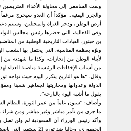
ولفت السامعي إلى محاولة الأعداء المتربصين ت
والجزر اليمنية.. مؤكداً أن العدو سيخرج مرغ
أرض الوطن، ودحر الغزاة والمحتلين، وسيتم دعمه
وفي الفعالية، التي حضرها رئيس مجالس النواب 
بن حبتور، القيادات التاريخية الوطنية من المناضل
لأبناء الوطن من إنجازات، وكذا ما شهدته من إ
من أسباب الإخفاقات الرئيسية مناصبة العداء لهذه
الدولة وعدوانها ومحاربتها لجماهير شعبنا ومق
يقول ما أشبه اليوم بالبارحة”.
وأضاف: “ستون عاماً من عمر الثورة، النظام 
ما جرى من تآمر مباشر وغير مباشر ومن شراء ولاء
وأكد رئيس الوزراء أن السعودية لم ولن تقبل
الجمهوري، وحاليا ضد ثورة