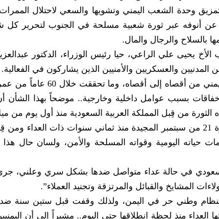
مزيق وحدة الشعب اليمني وتشويها والسعي لاحتلال الممرات ا
ماً عن أنوفه عبر ثورة شعبية مسلحة في الجنوب لتحرير كل 
ا بالسلاح والرجال والمال.
الأخ يحيى علي الراعي، حيا رئيس الوزراء، الدكتور عبدالعزي
ين المدنيين والعسكريين والأمنيين الذين يشاركون في الفعالية.
ونوّه بعظمة المناسبة، التي يحتفل بها الشعب اليمني من أقصاه إلى أقصاه، 
خفاقات بسبب عوامل داخلية وخارجية.. موضحاً بهذا الشأن أن
 الثورة من قِبل المملكة العربية السعودية منذ أول يوم من ميلا
وقال: “ها هو التاريخ يتكرر اليوم حيث تواجه ثورة 21 من سبتمبر المجيدة منذ ثماني سنوات ذات العداء 
وّمات حياته اليومية وقواته المسلحة والأمن، ولسان حال هذا
السعودي في حالة عداء متواصل ضدها بشكل سري وعلني، جرى 
ات المشايخ والقبائل والمرتزقة وتجنيد العملاء”.
 بنظام وطني حر في اليمن، ولذلك وقفت قبل ستين سنة ضد 
 21 سبتمبر التي ناصبتها العداء منذ لحظة انطلاقها حتى اليوم.. مشيراً إلى أن اليمني