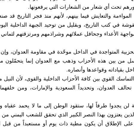
ورهم تحت أي شعار من الشعارات التي يرفعونها.
المواءمة والتعايش فيما بينهم، لأنهم منذ فجر التاريخ قد صنع
شة في كتب التاريخ، وبقليل من توحيد الجبهة الداخلية اليو
مواجهة الأعداء وجحافل عملائهم وشراذمهم ومرتزقتهم لثماني
والحزبية المتواجدة في الداخل موحّدة في مقاومة العدوان، وإ
نسل من بين هذه الأحزاب وذهب مع العدوان إنما يتحمّلون م
 بقياداته وقواعدها وأنصاره.
ماسك القوي بين كافة الأحزاب الداخلية والقوى، لأن النيل من
حالف العدوان، وتحديداً السعودية والإمارات، ومن خلفهما 
ن يجدوا طرفاً لها، ستقود الوطن إلى ما لا يحمد عقباه 
الذين يعتزون بهذا النصر الكبير الذي تحقق للشعب اليمني من 
 على الإطلاق أن يكون مطية ذات يوم أو مستعبداً من قبل ا