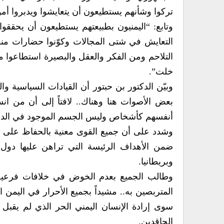
تركوا وشأنهم يستطيعون أن يتعايشوا ويدبروا أم
وتابع: “اليمنيون بطبيعتهم يستطيعون أن يحققوا 
التعايش في شتى المجالات وكوّنوا حضارات منقو
التلاحم ومن الفكر والعقل والبصيرة استطاعوا 
خلت”.
وبيّن الدكتور بن حبتور أن القيادات السياسية 
بعض الأصوات هنا وهناك.. لافتاً إلى أن من ا
أنفسهم كأشخاص وليس الجسم الموجود في الداخل
وشدد على أن جميع القوى معنية بالحفاظ على الت
ضمن الأهداف الرئيسة التي تراهن عليها دول ت
وبريطانيا.
وطالب الجميع بعدم الخوض في خلافات فرعية ل
المتربصين به.. مشيداً بجميع الأحرار في اليمن 
سوى إرادة الإنسان اليمني الحر الذي لم يقبل
الحاقدين.