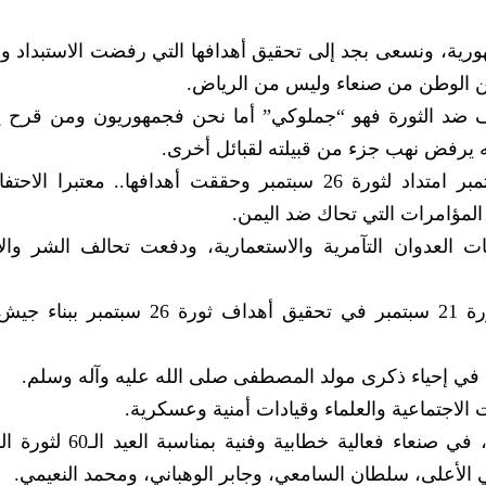
ورة 26 سبتمبر وأبناء جمهورية، ونسعى بجد إلى تحقيق أهدافها التي رفضت الاستبداد
ن عن الوطن من صنعاء وليس من الرياض.
 ضد الثورة فهو “جملوكي” أما نحن فجمهوريون ومن قرح ي
ه يرفض نهب جزء من قبيلته لقبائل أخرى.
من جانبه أوضح محافظ حجة أن ثورة 21 سبتمبر امتداد لثورة 26 سبتمبر وحققت أهدافها.. معتبر
المؤامرات التي تحاك ضد اليمن.
ر أفشل مخططات العدوان التآمرية والاستعمارية، ودفعت تحالف الشر وال
فيما تطرق نائب وزير الزراعة إلى إنجازات ثورة 21 سبتمبر في تحقيق أهداف ثو
 في إحياء ذكرى مولد المصطفى صلى الله عليه وآله وسلم.
الاجتماعية والعلماء وقيادات أمنية وعسكرية.
الأعلى، سلطان السامعي، وجابر الوهباني، ومحمد النعيمي.