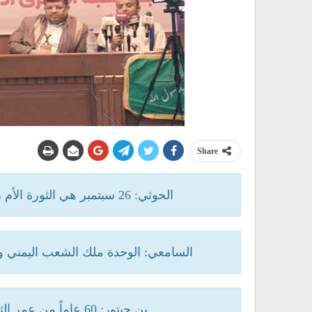
Share
الحوثي: 26 سبتمبر هي الثورة الأم رفضت الوصاية في الوقت الذي يبحث فيه المرتزقة عنها
السامعي: الوحدة ملك الشعب اليمني ولن
بن حبتور: 60 عاماً من عمر الثورة والنظام السعودي في حالة عداء متواصل ضدها