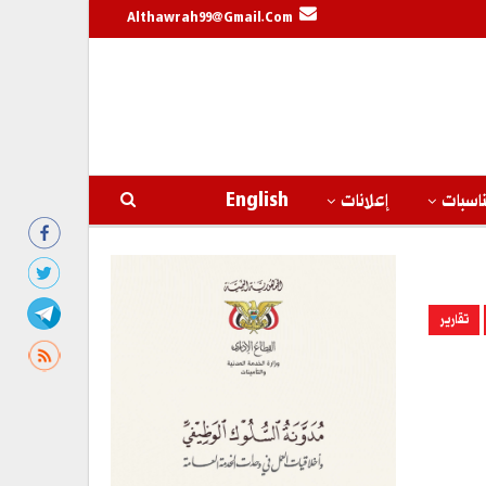
Althawrah99@gmail.com
اسبات
إعلانات
English
تقارير