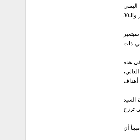
اليمني
بالعيد الثامن لثورة 21 سبتمبر التصحيحية، والعيد الـ60 لثورة الـ26 من سبتمبر أم الثورات اليمنية، وثورة 14 أكتوبر والـ30
: “ما أشبه الليلة بالبارحة، ثماني سنوات حوربت ثورة 26 من سبتمبر، وأيضاً ثماني سنوات تُحارب ثورة 21 سبتمبر
هي ذات
 في هذه
لعالي،
 أهداف
 السيد
لمحافظات التي ترزح
يناً أن