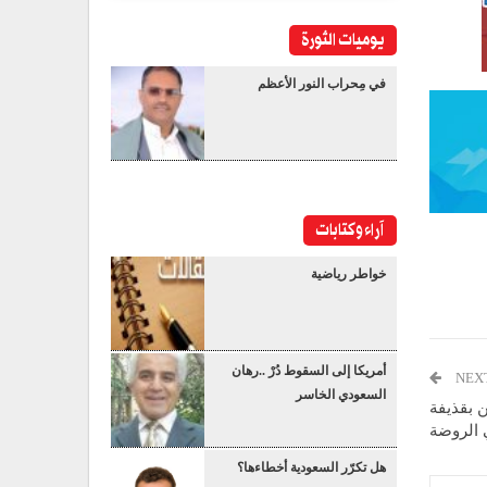
يوميات الثورة
في مِحراب النور الأعظم
آراء وكتابات
خواطر رياضية
أمريكا إلى السقوط دُرْ ..رهان
NEX
السعودي الخاسر
 بقذيفة
الروضة
هل تكرّر السعودية أخطاءها؟