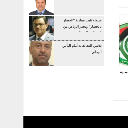
صنعاء تثبت معادلة “الحصار
بالحصار” وتحذر الرياض من
“عسكرة البحر”
تلاشي التحالفات أمام البأس
اليماني
ملية