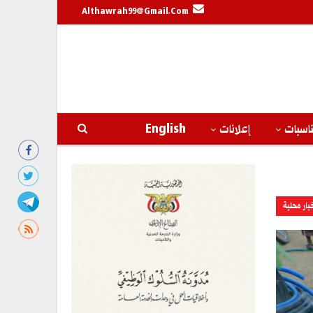
Althawrah99@gmail.com
اسبات
إعلانات
English
بار محلية