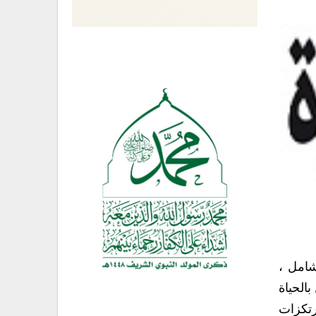
شامل ،
الحياة
رتكزات