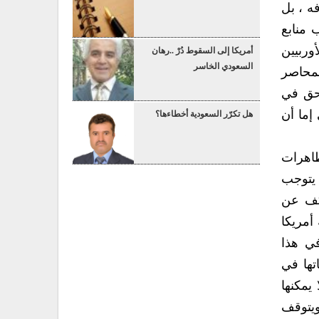
ه ، بل
 منابع
وربيين
أمريكا إلى السقوط دُرْ ..رهان
السعودي الخاسر
المحاصر
لحق في
إما أن
هل تكرّر السعودية أخطاءها؟
ظاهرات
 يتوجب
لكف عن
أمريكا
ي هذا
تها في
يمكنها
ويتوقف