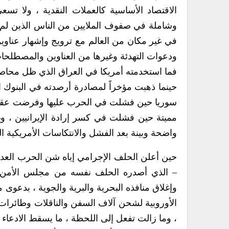
الاقتصاد الأساسية كالعملات النقدية ، ولا 
وشاملة في صفوف الملايين من الناس الذين لم يخ
في غير مكان من العالم مع ترويج وإشهار عناوين
ودعوات التهدئة وغيرها من العناوين والمصطلحات
فما استخدمته أمريكا في العراق الذي ظل محاصراً
حينما ذهبت مؤخراً لمصادرة أرصدته في البنوك ا
سوريا حين فشلت في الحرب عليها وفرضت عقوب
مميتة حين فشلت في كسر إرادة الإيرانيين ، و
واضحة وبينة بعد الفشل والانتكاسات الأمريكية ال
– الذي أصدره الحلف نفسه من مجلس الأمن-
وإغلاق منافذه البحرية والبرية والجوية ، بدعوى
الأوروبية لشحن آلاف السفن والناقلات وطائرات 
، وما زالت تفعل إلى اللحظة ، ما يسقط الادعاء