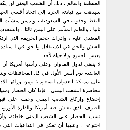
المنطقة والعالم ، ذلك أن الشعب اليمني لن يكت
سيذهب مع قيادته الحرة إلى اتخاذ أقسى الخيا
النفط وحقوله في السعودية ، وتدمير منشآت الضخ
ثانيا ، والعالم المتآمر على اليمن ثالثا ، والسع
المعتدى عليه ، وإدراك حجم الجريمة التي ارتك
العيش والحق في الاستقلال والحق في السيادة و
يعيش الجميع أو لا حياة لأحد.
لا ينبغي لدول العدوان وعلى رأسها أمريكا 
الغاضبة يوم أمس الأول في كل المحافظات وبتلك
على مملكة العدوان السعودية ومن ورائها الإ
محاصرة الشعب اليمني ، فإذا كان الحصار وسيا
إخضاع وإركاع الشعب اليمني وحمله على قبو
الظرف الذي تعيش فيه أمريكا والقارة الأوروبية
تشديد الحصار على الشعب اليمني خاطئة، وأنّ 
احتواءه ، وعليها أن تفكر في التداعيات الت