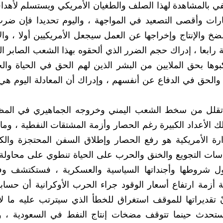
في بالمشاهدة لهذا الصلف والطغيان الأمريكي ويستسلم لأهداف
رات وأقصى التصعيد في المواجهة ، واليوم تحديدا فإن ضرب
 والإنتاج وإخراجها عن العمل سيجعل الأمريكيين أولا ، والأ
ودية رابعا ، إدراك حجم الضرر الذي ألحقوه بهذا الشعب الصابر 
بوها بحق الملايين من البشر الذين لهم الحق في الحياة وا
الحق في الدفاع عن أنفسهم ، وإدراك أن المعادلة اليوم هي 
أن تقلل من سخط الشعب اليمني وخروجه الجماهيري في الم
 الأعداد الكبيرة رغم الحصار وأزمة المشتقات النفطية ، وما
دارة الأمريكية هو رفع الحصار وإطلاق السفن المحتجزة وا
سات التجويع والخنق والحرب على الحياة تنطوي على محاولة 
ل شروطها وأجنداتها السياسية والعسكرية ، فستكتشف وف
 أزمة ارتفاع أسعار الوقود جراء الحرب الأوكرانية أن حسابا
تقديراتها للموقف استغراق للخطأ الذي سيترتب عليه ما لا 
ي ستحدث حينما تتوقف مضخات إنتاج النفط في السعودية ، 