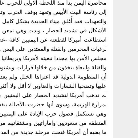
محاصرة اليمن بدأ منذ اللحظة الأولى للحرب علي
إلى رئاسة البيت الأبيض وتعهد بوقف الحرب وت
والتعهدات فقد أُغلق ميناء الحديدة بشكل كامل 
الأشكال في تشديد الحصار ، وبدت وهي تمعن في
استطاعت أميركا لقطعته عن اليمنيين كافة -عص
لرغبات المجرمين والقتلة والمعتدين على اليمن
مجلس الأمن بها مجددا تبعيته لأمريكا وبريطانيا
والقتلة والبغاة يتخذون من خلالها قرارات ويشنون
أن المنظومة الدولية قد اعتراها الخلل ولم يع
عليها وتمنحها الشعارات والعناوين لا أقل ولا أكثر.
لم تذهب أمريكا لتشديد الحصار على اليمنيين
بمرارة الهزيمة، وسوى أنها حضرت بالأصالة بنف
وهي تستكمل فصول حرب الإبادة على اليمنيين بنف
المنطقة من سعوديين وإماراتيين ومشتقاتهم من ال
ما يعنيه أن أمريكا فتحت مرحلة جديدة من العد