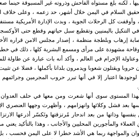
ها ، لكنه بلغ مستواه الفاحش وذروته غير المسبوقة حينما صعد
حقيق السلام في اليمن خلال أشهر، حد زعمه ، وعلى خلاف ال
، وأوقفت كل الرحلات الجوية ، وبدت الإدارة الأمريكية مستنف
 التنكيل باليمنيين وتقطيع سبل حياتهم وقطع حتى الأوكسجي
ابة إرهاب وبلطجة منظمة ، إصدار مجلس الامن قراره الأخير
 وقاحة مشهودة على مرأى ومسمع البشرية كلها ، ذلك في خطو
 وعتاولة الإجرام في العالم ، وأكد أنه بات عبارة عن طاولة لل
 حروبا ويقتلون شعوبا ويدمرون بلدانا بأكملها ، فضلا عن تثبي
د لوجودها اعتبار إلا في أنها تبرر حروب المجرمين وجرائمهم
 بهذا المستوى سوى أنها شعرت ومن معها في حلف العدوان 
سها بعد فشل وكلائها وانهزامهم ، وأظهرت وجهها العنصري ال
سها وذاتها من بعد اندحار مُرتزقتها وتَكسّر أذرعها الارتزا
عملاء والمأجورين المحليين والأجانب ، وهذا بالتأكيد يعني م
وان والمواجهة ربما هي الأشد خطرا لا على اليمن فحسب ، ب