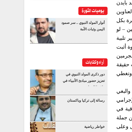
 بايدن
يوميات الثورة
عناوين
رة بكل
أنوار المولد النبوي .. سر صمود
ن – لو
اليمن وثبات الأمة
 تلبية
ة أثبت
مجرمين
آراء وكتابات
ت حقيقة
 وتغطي
دور ذكرى المولد النبوي في
تعزيز حضور مبادئ الأنبياء في
واقعنا المعاصر
والبغي
إجرامي
رسالة إلى تركيا وباكستان
قية في
ن جملة
ل وعلى
خواطر رياضية