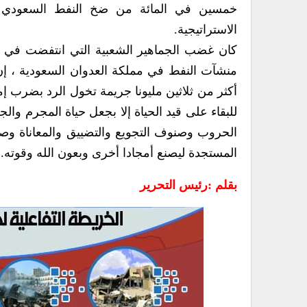
خمسين في المائة من ضخ النفط السعودي وتأ
الاستراتيجية.
كان غضب الجماهير الشعبية التي انتفضت في كل
منشآت النفط في مملكة العدوان السعودية ، إن 
أكثر من ثلاثين مليونا جريمة تخول الرد بضرب إمد
للبقاء على قيد الحياة إلا بجعل حياة المجرم وا
الحروب وصنوف التجويع والتضييق والمعاناة وصنع
المستجدة ليصنع أمجادا أخرى وبعون الله وقوته..وصدق الله ال
بقلم :رئيس التحرير