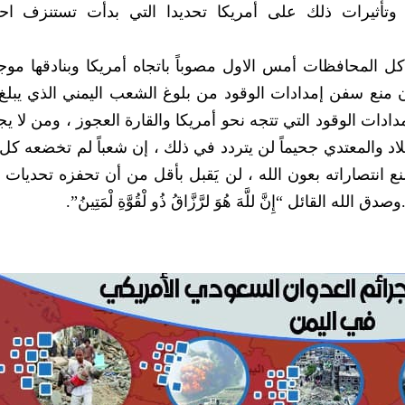
ثيرات ذلك على أمريكا تحديدا التي بدأت تستنزف احتيا
 المحافظات أمس الاول مصوباً باتجاه أمريكا وبنادقها موج
منع سفن إمدادات الوقود من بلوغ الشعب اليمني الذي يبلغ 
ادات الوقود التي تتجه نحو أمريكا والقارة العجوز ، ومن لا يج
لجلاد والمعتدي جحيماً لن يتردد في ذلك ، إن شعباً لم تخضعه ك
 انتصاراته بعون الله ، لن يَقبل بأقل من أن تحفزه تحديات 
قائل “إِنَّ للَّهَ هُوَ لرَّزَّاقُ ذُو لْقُوَّةِ لْمَتِينُ”.