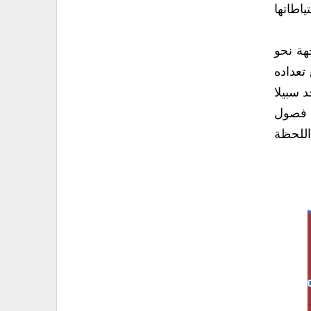
طاتها
هة نحو
تعداده
د سبيلا
ل فصول
اللحظة