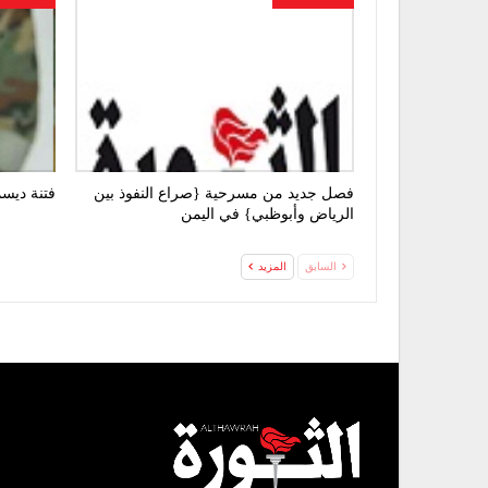
فصل جديد من مسرحية {صراع النفوذ بين
فتنة ديسم
الرياض وأبوظبي} في اليمن
السابق
المزيد