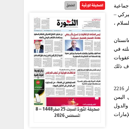
الصحيفة الورقية
الملحق
جماعية
يركي –
سلام ،
انستان
لته في
عقوبات
اف ذلك
حين أعلن الحلف الإجرامي إياه شن الحرب العدوانية على اليمن من واشنطن في مارس 2015 ، أطلق عبر قرار 2216
اليمن
والدول
صحيفة الثورة السبت 25 صفر1448 – 8
إمارات
اغسطس 2026