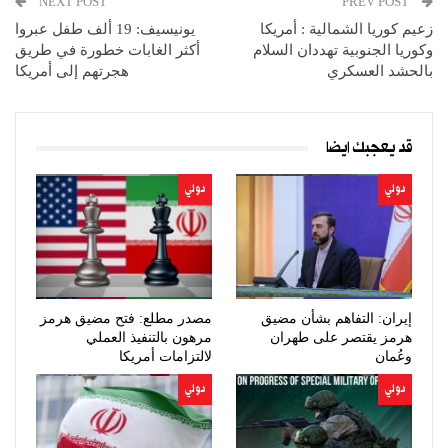
NEXT POST
PREV POST
زعيم كوريا الشمالية : أمريكا
يونيسيف: 19 ألف طفل عبروا
وكوريا الجنوبية تهددان السلام
أكثر الغابات خطورة في طريق
بالحشد العسكري
هجرتهم إلى أمريكا
قد يعجبك ايضا
دولي
دولي
إيران: التفاهم بشأن مضيق
مصدر مطلع: فتح مضيق هرمز
هرمز يقتصر على طهران
مرهون بالتنفيذ العملي
وعُمان
لالتزامات أمريكا
دولي
دولي