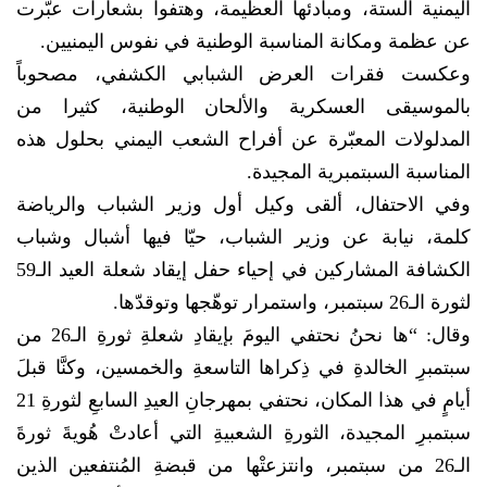
اليمنية الستة، ومبادئها العظيمة، وهتفوا بشعارات عبّرت
عن عظمة ومكانة المناسبة الوطنية في نفوس اليمنيين.
وعكست فقرات العرض الشبابي الكشفي، مصحوباً
بالموسيقى العسكرية والألحان الوطنية، كثيرا من
المدلولات المعبّرة عن أفراح الشعب اليمني بحلول هذه
المناسبة السبتمبرية المجيدة.
وفي الاحتفال، ألقى وكيل أول وزير الشباب والرياضة
كلمة، نيابة عن وزير الشباب، حيّا فيها أشبال وشباب
الكشافة المشاركين في إحياء حفل إيقاد شعلة العيد الـ59
لثورة الـ26 سبتمبر، واستمرار توهّجها وتوقدّها.
وقال: “ها نحنُ نحتفي اليومَ بإيقادِ شعلةِ ثورةِ الـ26 من
سبتمبرِ الخالدةِ في ذِكراها التاسعةِ والخمسين، وكنَّا قبلَ
أيامٍ في هذا المكان، نحتفي بمهرجانِ العيدِ السابعِ لثورةِ 21
سبتمبرِ المجيدة، الثورةِ الشعبيةِ التي أعادتْ هُويةَ ثورةَ
الـ26 من سبتمبر، وانتزعتْها من قبضةِ المُنتفعين الذين