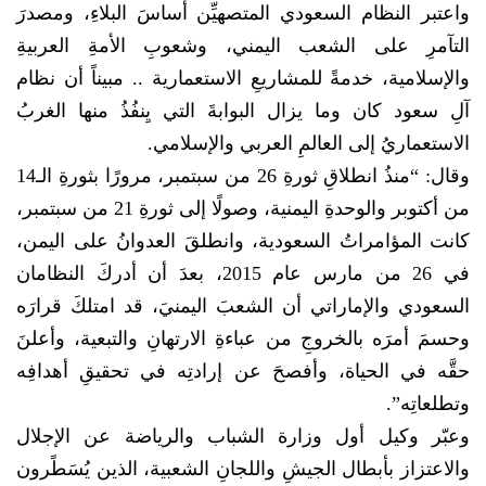
واعتبر النظام السعودي المتصهيِّن أساسَ البلاءِ، ومصدرَ
التآمرِ على الشعب اليمني، وشعوبِ الأمةِ العربيةِ
والإسلامية، خدمةً للمشاريعِ الاستعمارية .. مبيناً أن نظام
آلِ سعود كان وما يزال البوابةَ التي يِنفُذُ منها الغربُ
الاستعماريُ إلى العالمِ العربي والإسلامي.
وقال: “منذُ انطلاقِ ثورةِ 26 من سبتمبر، مرورًا بثورةِ الـ14
من أكتوبر والوحدةِ اليمنية، وصولًا إلى ثورةِ 21 من سبتمبر،
كانت المؤامراتُ السعودية، وانطلقَ العدوانُ على اليمن،
في 26 من مارس عام 2015، بعدَ أن أدركَ النظامان
السعودي والإماراتي أن الشعبَ اليمنيَ، قد امتلكَ قرارَه
وحسمَ أمرَه بالخروجِ من عباءةِ الارتهانِ والتبعية، وأعلنَ
حقَّه في الحياة، وأفصحَ عن إرادتِه في تحقيقِ أهدافِه
وتطلعاتِه”.
وعبّر وكيل أول وزارة الشباب والرياضة عن الإجلال
والاعتزاز بأبطال الجيشِ واللجانِ الشعبية، الذين يُسَطًرون