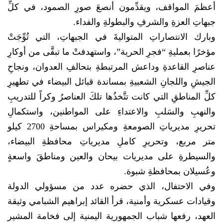
أعظمَ المواقف، ويقدِّمون أنصعَ صورِ الصمود، في كلِّ
جبهاتِ العزةِ والشرفِ والبطولةِ والفداء.
وبارك الانتصاراتِ المتواليةَ في الجبهاتِ، التي تُوِّجَتْ
مؤخرًا بعمليةِ “فجرِ الحرية”، واستهدفتْ ما تبقَّى من أوكارِ
عناصرِ القاعدةِ وداعش المرتبطةِ بتحالفِ العدوان، ونجاحِ
الجيشِ واللجانِ الشعبيةِ بمساندة قبائل البيضاء في تطهيرِ
كلِّ المناطقِ التي كانت تتَّخذُها تلكَ العناصرُ وكراً للتدريبِ
والنهبِ والسَلبِ والاعتداءِ على المواطنين، واستكمالِ
تحريرِ مديرياتِ الصومعةِ ومكيراس بمساحةِ 2700 كيلو
متر مربع، وتحريرِ كاملِ مديرياتِ محافظةِ البيضاء،
والسيطرةِ على مديريات بيحان والعين ومناطقَ واسعةٍ
وعُسيلان بمحافظةِ شبوة.
وفي الاحتفال، الذي حضره عدد من مسؤولي الدولة
وقيادات عسكرية وأمنية، قرأ القائد إبراهيم الشبامي وثيقة
العهد، رفعها شباب الجمهورية اليمنية إلى فخامة المشير