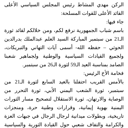
الركن مهدي المشاط رئيس المجلس السياسي الأعلى
القائد الأعلى للقوات المسلحة:
جاء فيها:
باسم شباب الجمهورية نرفع لكم، ومن خلالكم لقائد ثورة
الـ21 من سبتمبر المباركة السيد العلم عبدالملك بدرالدين
الحوثي – حفظه الله- أسمى آيات التهاني والتبريكات،
ولجميع القيادات السياسية والوطنية ولجماهير شعبنا
الصامد بمناسبة العيد الـ59 لثورة الـ26 من سبتمبر.
فخامة الأخ الرئيس:
بالأمس القريب احتفلنا بالعيد السابع لثورة الـ21 من
سبتمبر، ثورة الشعب اليمني الأبي، ثورة التحرر من
الوصاية والارتهان، ثورة الاستقلال لتصحيح مسار الثورات
اليمنية بهوية إيمانية، وقرارات وطنية حرة، ومنجزات
تاريخية، وبطولات ميدانية لرجال الرجال في جبهات العزة
والكرامة والتفاف شعبي حول القيادة الثورية والسياسية