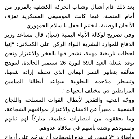
بعد ذلك قام أشبال وشباب الحركة الكشفية بالمرور من
أمام المنصة، فيما كانت الموسيقى العسكرية تعزف
الألحان الوطنية، ليختتم الحفل بالسلام الجمهوري.
وفي تصريح لوكالة الأنباء اليمنية (سبأ)، قال مساعد وزير
الدفاع للموارد البشرية اللواء الركن علي الكحلاني: “إنها
لحظات تاريخية مهيبة، نشعر فيها بالفخر والاعتزاز ونحن
نوقد شعلة العيد الـ59 لثورة 26 سبتمبر الخالدة، لتتوهج
متألقة بتعابير النصر اليماني الذي تخطه إرادة شعبنا،
وتسطر ملاحمه البطولية سواعد أبطالنا الميامين
المرابطين في مختلف الجبهات”.
ووجّه التحية والتقدير لأبطال القوات المسلحة واللجان
الشعبية .. معبراً عن الامتنان والاعتزاز بمواقفهم الشجاعة،
وما يحققونه من انتصارات عظيمة، مباركاً لهم ثباتهم
وصمودهم وشدة بأسهم في ملاقاة عدوهم.
وأضاف: “لا ننسى في هذه اللحظات أن نترحّم على أرواح