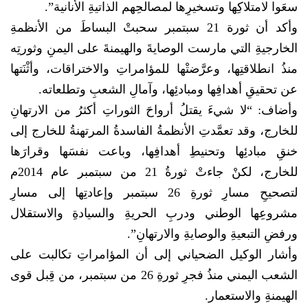
سعَوا لامتلاكِها وتسخيرِها لمصالحِهم الذاتيةِ الأنانية”.
وأكد أن ثورة 21 سبتمبر سحبتْ البساطَ من الأنظمةِ
الخارجيةِ التي مارست الوصايةَ والهيمنةَ على اليمنِ وثورتِه
منذُ انطلاقتِها، وعرَّضتْها للمؤامراتِ والاختراقات، وأثْنَتها
عن تحقيقِ أهدافِها ومبادئِها، وآمالِ الشعبِ وتطلعاته.
وأضاف: “لا شيءَ يقتلُ أرواحَ الثوراتِ أكثرُ من الارتهانِ
للخارج، وقد تعمَّدتِ الأنظمةُ الفاسدةُ المرتهنةُ للخارج إلى
خنقِ مبادئِها وتحنيطِ أهدافِها، وباعت نفسَها وقرارَها
للخارج، لكنْ جاءتْ ثورةُ 21 من سبتمبر عام 2014م
لتصحيحِ مسارِ ثورةِ 26 سبتمبر وإعادتِها إلى مسارِ
مشروعِها الوطني ودربِ الحريةِ والسيادةِ والاستقلال
ورفضِ التبعيةِ والوصايةِ والارتهانِ”.
وأشار الوكيل الضحياني إلى أن المؤامراتِ تكالبت على
الشعب اليمني منذُ فجرِ ثورةِ 26 من سبتمبر، من قِبل قوى
الهيمنةِ والاستعمار.