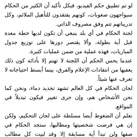
لو تم تطبيق حكم الفيديو، فبكل تأكيد أن الكثير من الحكام
سيواجهون صعوبات، كونهم يفتقدون للتأهيل الملائم، وكل
تدريباتهم تتم وفق مصروف الذاتي.
لجنة الحكام في أي بلد ينبغي أن تكون لديها خطة معدة
قبل أية بطولة، وألا يقتصر دورها على توزيع جدول
المباريات، فهذه عملية من ضمن عمليات كثيرة.
عندما يحس الحكم أن اللجنة لا تهتم إلا بأدائه كون ذلك
يعفيها من انتقادات الإعلام والفرق، بينما أبسط احتياجاته لا
تعرف عنها شيئاً.
لجان الحكام في كل العالم تشهد تجديد دماء، ونحن كما
نحن الأشخاص هم، وإن جرى تغيير فيكون تبديلاً في
المواقع.
نعلم أن الضغوط أيضا مسلطة على لجان التحكيم، ولكن
إن هي فرضت شخصيتها ومطالبها، ستجد الحكام في
صفها ولن تبدأ أية مسابقة إلا وقد لبيت كل مطالب