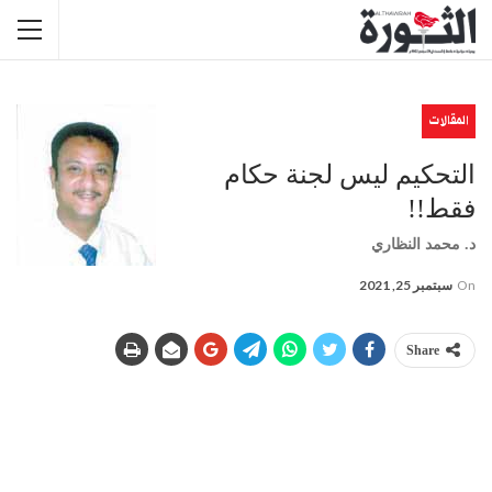
المقالات
التحكيم ليس لجنة حكام
فقط!!
د. محمد النظاري
On
سبتمبر 25, 2021
Share