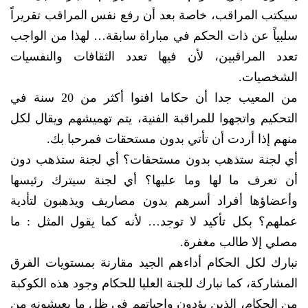
سيكتب المراقب، خاصة بعد أن رفع نفس المراقب تقريراً
سلبياً عن ذات الحكم في مباراة سابقة… لهذا من الواجب
تعدد المراقبين، لأن فيها تعدد الثقافات والنفسيات
الشخصيات.
من المعيب جدا أن حكاما افنوا أكثر من 20 سنة في
التحكيم واتجهوا للمراقبة الفنية، يتم تهميشهم ويقال لكل
منهم إذا أردت أن تأتي بدون مستحقات فمرحبا بك.
أي لجنة ستذهب بدون مستحقات؟ أي لجنة ستذهب دون
أن تعرف ما لها وما عليها؟ أي لجنة سيترك رئيسها
وأعضاؤها أفراد أسرهم بدون مصاريف ويذهبون لتأدية
عملهم؟ بكل تأكيد لا توجد… لأنه كما يقول المثل : ما
مصلي إلا طالب مغفرة.
نبارك لكل الحكام أداءهم الجيد مقارنة بمستويات الفرق
المشاركة، كما نبارك للجنة العليا للحكام وجود هذه الكوكبة
من الحكام، الذين يؤدون واجباتهم في ظل ما يعيشونه من