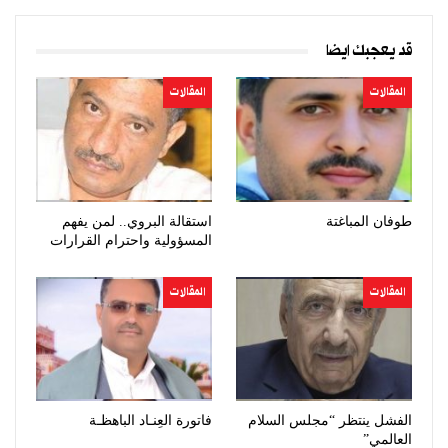
قد يعجبك ايضا
المقالات
المقالات
طوفان المباغتة
استقالة البروي.. لمن يفهم
المسؤولية واحترام القرارات
المقالات
المقالات
الفشل ينتظر “مجلس السلام
فاتورة العِنـاد الباهظـة
العالمي”