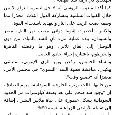
التهديدي في أزمة سد النهضة”.
كما أكد المندوب الروسي أنه لا حل لتسوية النزاع إلا من
خلال القنوات السلمية بمشاركة الدول الثلاث، محذرا مما
وصفه بصب الزيت على النار والتهديد باستخدام القوة.
والاثنين، أخطرت إثيوبيا دولتي مصب نهر النيل، مصر
والسودان، ببدء عملية ملء ثانٍ للسد بالمياه، من دون
التوصل إلى اتفاق ثلاثي، وهو ما رفضته القاهرة
والخرطوم، باعتباره إجراء أحادي الجانب.
ومساء الخميس، رفض وزير الري الإثيوبي، سليشي
بيكيلي، مناقشة قضية السد “التنموي” في مجلس الأمن،
معتبرًا أنه “تضييع وقت”.
من جانبها، قالت وزيرة الخارجية السودانية، مريم الصادق،
إن “وجود سد ضخم على بعد بضعة كيلومترات من الحدود
السودانية يشكل خطورة على حياة ملايين البشر”، إضافة
إلى تقليله الأراضي الزراعية بنسبة 50%.