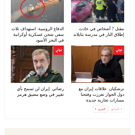
مقتل 7 أشخاص في حادث
الدفاع الروسية: استهداف ثلاث
إطلاق النار في مدرسة بتايلاند
سفن شحن عسكرية أوكرانية
في البحر الأسود
دولي
دولي
بزشكيان: علاقات إيران مع
رضائي: إيران لن تسمح بأي
دول الجوار تعززت وفتحنا
تغيير في وضع مضيق هرمز
مسارات تجارية جديدة
السابق
المزيد