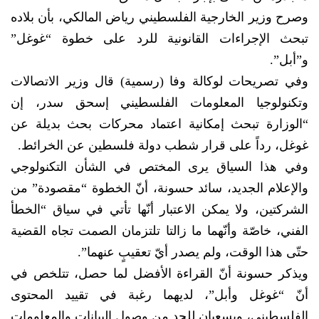
وصرح وزير الخارجية الفلسطيني رياض المالكي، بأن بلاده
تبحث الإجراءات القانونية للرد على خطوة “غوغل”
و”أبل”.
وفي تصريحات لوكالة وفا (رسمية) قال وزير الاتصالات
وتكنولوجيا المعلومات الفلسطيني إسحق سدر، إن
“الوزارة تبحث إمكانية اعتماد محركات بحث بديلة عن
غوغل، رداً على قرار شطب دولة فلسطين عن الخرائط.
وفي هذا السياق يرى المختص في الشأن التكنولوجي
والإعلام الجديد، سائد حسونة، أنّ الخطوة “مقصودة” من
الشركتين، ولا يمكن الاعتبار أنّها تأتي في سياق “الخطأ
الفني، خاصّة وأنّهما ما زالتا تلتزمان الصمت تجاه القضية
حتّى هذا الوقت، ولم يصدر أيّ تعقيبٍ عنهما”.
ويذكر حسونة أنّ القراءة الأفضل لما حصل، تتلخص في
أنّ “غوغل وأبل”، لديهما رغبة في تقييد المحتوى
الفلسطيني، ويسعيان للحد من وصول البيانات والمعلومات