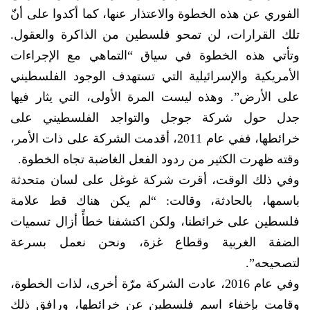
الفوري عن هذه الخطوة والاعتذار عنها، كما أكدوا على أنّ
تلك القرارات، لن تمحو فلسطين من الذاكرة والعقول.
وتأتي هذه الخطوة في سياق “التماهي مع الإجراءات
الأمريكية والإسرائيلية التي تستهدف الوجود الفلسطيني
على الأرض”. وهذه ليست المرة الأولى، التي يثار فيها
جدل حول شركة جوجل والتواجد الفلسطيني على
خرائطها، ففي عام 2011، أقدمت الشركة على ذات الأمر،
وقته ظهرت الكثير من ردود الفعل الغاضبة تجاه الخطوة.
وفي ذلك الوقت، أقرت شركة غوغل على لسان متحدثة
باسمها، بالحادثة، وقالت: “لم يكن هناك قط علامة
فلسطين على خرائطنا، ولكن اكتشفنا خطأً أزال تسميات
الضفة الغربية وقطاع غزة، ونحن نعمل بسرعة
لتصحيحه”.
وفي عام 2016، عادت الشركة مرّة أخرى، لذات الخطوة،
وقامت بإخفاء اسم فلسطين عن خرائطها، ورافق ذلك