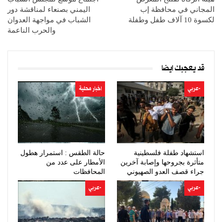
المجاني في محافظة إب
اليمني بصنعاء لمناقشة دور
لكسوة 10 آلاف طفل وطفلة
الشباب في مواجهة العدوان
والحرب الناعمة
قد يعجبك ايضا
-عربي
اخبار محلية
استشهاد طفلة فلسطينية
حالة الطقس : استمرار هطول
متأثرة بجروحها وإصابة آخرين
الأمطار على عدد من
جراء قصف العدو الصهيوني
المحافظات
غزة
-عربي
-عربي