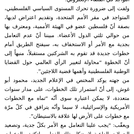
ولفت إلى ضرورة تحرك المستوى السياسي الفلسطيني،
المتواجد في مقر الأمم المتحدة، وتقديم اعتراض لديها،
بصفة أنّ فلسطين عضو في الهيئة الأممية، ومعترف بها
من حوالي ثلثي الدول الأعضاء. مبيننا أنّ عدم التعامل
بجدية مع الأمر أو الاستخفاف به، سيفتح الطريق أمام
خطوات جديدة قد تقوم به الشركتين مستقبلاً، منبهاً إلى
أنّ الخطوة “محاولة لتغيير الرأي العالمي حول القضايا
الوطنية الفلسطينية وأهمها قضية اللاجئين”.
من جهته يوكد المختص في الإعلام الجديد، محمود أبو
غوش، إلى أنّ استمرار تلك الخطوات، على مدار سنوات
متعددة، لا يمكن اعتباره سوى أنّه “تماه مع الخطوات
الأمريكية والإسرائيلية، لا سيما وأنّه يترافق في كلّ مرّة
مع خطوات على الأرض لها علاقة بالاستيطان”.
ويعقّب: “يجب علينا التعامل مع الأمر بكلّ جدية، وتصعيد
الحملات الداعية لاستنكار ذلك الفعل، ولتكثيف الدعوات