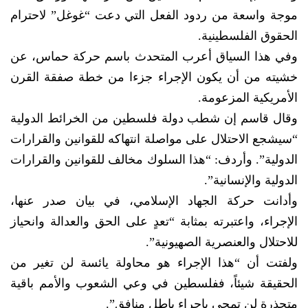
موجة واسعة من ردود الفعل التي دعت “غوغل” لاحترام
الحقوق الفلسطينية.
وفي هذا السياق أعرب المتحدث باسم حركة حماس، عن
خشيته من أن يكون الإجراء جزءا من خطة صفقة القرن
الأمريكية المزعومة.
وقال قاسم إن شطب دولة فلسطين من الخرائط الدولية
“سيشجع الاحتلال على مواصلة انتهاكه للقوانين والقرارات
الدولية”. وأردف: “هذا السلوك مخالف للقوانين والقرارات
الدولية والإنسانية”.
وأدانت حركة الجهاد الإسلامي، في بيان صدر عنها،
الإجراء، واعتبرته بمثابة “تعدٍ على الحق والعدالة وانحياز
للاحتلال والعنصرية الصهيونية”.
ولفتت أن “هذا الإجراء هو محاولة يائسة لن تغير من
الحقيقة شيئاً، ففلسطين في وعي الشعوب والأمم باقية
متجذرة لن تمحى بإجراء باطل منافق”.