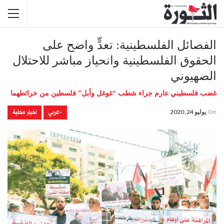
الفصائل الفلسطينية: تعدٍّ واضح على
الحقوق الفلسطينية وانحياز مباشر للاحتلال
الصهيوني
غضب فلسطيني عارم جراء شطب “غوغل وأبل” فلسطين من خرائطهما
-عربي
اخبار محلية
On
يوليو 24, 2020