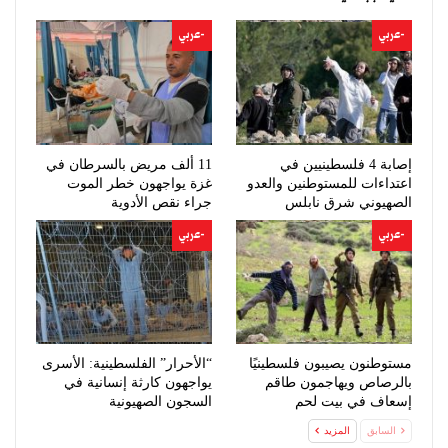
-عربي
-عربي
إصابة 4 فلسطينيين في
11 ألف مريض بالسرطان في
اعتداءات للمستوطنين والعدو
غزة يواجهون خطر الموت
الصهيوني شرق نابلس
جراء نقص الأدوية
-عربي
-عربي
مستوطنون يصيبون فلسطينيًا
“الأحرار” الفلسطينية: الأسرى
بالرصاص ويهاجمون طاقم
يواجهون كارثة إنسانية في
إسعاف في بيت لحم
السجون الصهيونية
السابق
المزيد