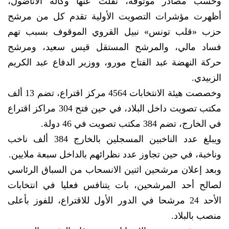
وحسب مصادر موثوقة، نقلت عنها وكالة الأناضول،
أظهرت مؤشرات التصويت الأولية تقدم كل من مرشح
حزب «قلب تونس» نبيل القروي الموقوف بسبب تهم
فساد مالي، والمرشح المستقل قيس سعيد، ومرشح
حركة النهضة عبد الفتاح مورو، ووزير الدفاع عبد الكريم
الزبيدي.
وخصصت هيئة الانتخابات 4564 مركز اقتراع، تضم 13 ألف
مكتب تصويت داخل البلاد، في حين فتح 304 مراكز اقتراع
في الخارج، تضم 384 مكتب تصويت في 46 دولة.
ويبلغ عدد الناخبين المسجلين بالخارج 384 ألف ناخب
وناخبة، في حين تجاوز عدد نظرائهم بالداخل سبعة ملايين.
وبعد إعلان مرشحين اثنين الانسحاب من السباق الرئاسي
لصالح أحد المرشحين، بات يتنافس فعليا في انتخابات
الأحد 24 مرشحا في الدور الأول للاقتراع، للفوز بأعلى
منصب بالبلاد.