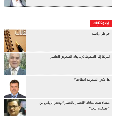
آراء وكتابات
خواطر رياضية
أمريكا إلى السقوط دُرْ ..رهان السعودي الخاسر
هل تكرّر السعودية أخطاءها؟
صنعاء تثبت معادلة “الحصار بالحصار” وتحذر الرياض من
“عسكرة البحر”