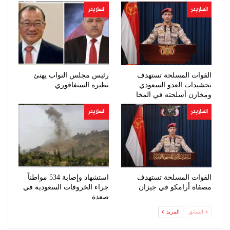
السلايدر
السلايدر
القوات المسلحة تستهدف
رئيس مجلس النواب يهنئ
تحشيدات العدو السعودي
نظيره السنغافوري
ومخازن أسلحته في المخا
السلايدر
السلايدر
القوات المسلحة تستهدف
استشهاد وإصابة 534 مواطناً
مصفاة أرامكو في جيزان
جراء الخروقات السعودية في
صعدة
السابق
المزيد