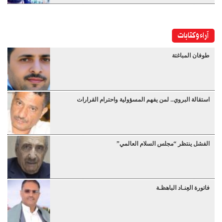
آراء وكتابات
طوفان المباغتة
استقالة البروي.. لمن يفهم المسؤولية واحترام القرارات
الفشل ينتظر “مجلس السلام العالمي”
فاتورة العِنـاد الباهظـة