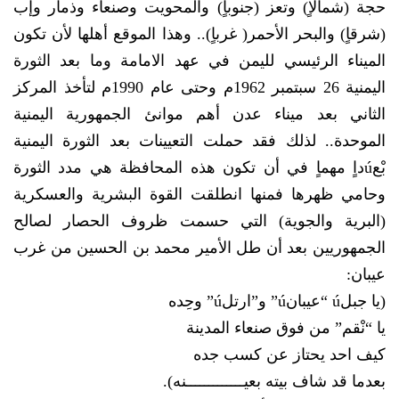
حجة (شمالاٍ) وتعز (جنوباٍ) والمحويت وصنعاء وذمار وإب
(شرقاٍ) والبحر الأحمر( غرباٍ).. وهذا الموقع أهلها لأن تكون
الميناء الرئيسي لليمن في عهد الامامة وما بعد الثورة
اليمنية 26 سبتمبر 1962م وحتى عام 1990م لتأخذ المركز
الثاني بعد ميناء عدن أهم موانئ الجمهورية اليمنية
الموحدة.. لذلك فقد حملت التعيينات بعد الثورة اليمنية
بْعúداٍ مهماٍ في أن تكون هذه المحافظة هي مدد الثورة
وحامي ظهرها فمنها انطلقت القوة البشرية والعسكرية
(البرية والجوية) التي حسمت ظروف الحصار لصالح
الجمهوريين بعد أن طل الأمير محمد بن الحسين من غرب
عيبان:
(يا جبلú “عيبانú” و”ارتلú” وحِده
يا “نْقم” من فوق صنعاء المدينة
كيف احد يحتاز عن كسب جده
بعدما قد شاف بيته بعيـــــــــــــنه).