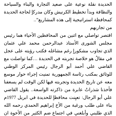
الحديدة نقلة نوعية على صعيد التجارة والبناء والسياحة
والنظافة وبدأ تخطيط الكرنيش وكان مدركاٍ لحاجة الحديدة
كمحافظة استراتيجية إلى هذه المشاريع”..
من تجاربهم
اقتصر تواصلي مع اثنين من المحافظين الأحياء هما رئيس
مجلس الشورى الأستاذ عبدالرحمن محمد علي عثمان
الذي تجاوب مشكوراٍ رغم مشاغله فكتب رؤيته على عجل
في مقالُ هو خلاصة تجربته في الحديدة …كما تواصلت مع
القاضي علي أحمد أبو الرجال رئيس المركز الوطني
للوثائق بمكتب رئاسة الجمهورية تمنيت إجراء حوار موسع
معه عن تاريخ الحديدة وتجربته فيها لكن الوقت لم يسعفنا
فأخذنا شذراتُ عابرة من ذاكرته الواسعة.. يقول القاضي
علي أبو الرجال: تعيِنت محافظاٍ للحديدة في ابريل 1977م
بناء على طلب ورغبة من الأخ إبراهيم الحمدي رحمه الله
الذي طلبني وأبلغني في اجتماع ضم الكثير من الأخوة ان