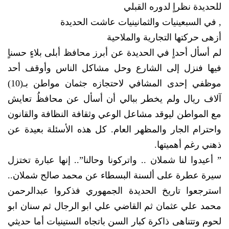
للحديدة نظراٍ لدوره القبلي
, في السبعينيات والثمانينيات عاشت الحديدة
أزهى حركتها التجارية والملاحية
لم أسأل أحداٍ في الحديدة عن أبرز محافظ أبلى بلاءٍ حسناٍ
فيها فنزل إلى الشارع وحل مشاكل الناس وأوقف أحد
موظفي إحدى المشافي لاحتجازه جثمان مواطن بـ(10)
آلاف ريال ولم يخطر ببالي أن أسأل عن محافظُ تعايش
مع المواطن ليوقد مشاعل الوعي وثقافة النظافة والقانون
واحترام الجار والمظهر العام. كل هذه الأسئلة بعيدة عن
ذهني رغم أهميتها.
” أعيدوا لنا شملان .. واتركونا وحالنا”.. إنها عبارة تختزل
سيرة عطرة على ألسنة البسطاء عن محمد صالح شملان..
استرجعوا تاريخ الحديدة الجمهوري فذكروا عبدالرحمن
محمد علي عثمان ثم القاضي علي ابو الرجال ثم سنان ابو
لحوم وتتناهى ذاكرة كبار السن باتجاه الستينيات أما حديثي