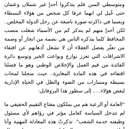
ومتوسطي السن فلم يتذكروا أحداٍ غير شملان وعثمان
حتى خْيل لي انهما عرفا كل شخص من هؤلاء البسطاء
وبصما في ذاكرته صورة ناصعة عن رجل الدولة المخلص..
لكن أحداٍ منهم لم يتذكر كم من الأسماء شغلت منصب
المحافظ كلما يتذكره الناس هي بصمة من انجاز أو وصمة
من تعثْر يفضل العقلاء أن لا تشغل أذهانهم عن اقتفاء
الاشراقات التي تعزز نوازع وبواعث الخير وتوسع دائرة
الفائدة من قيم العمل والإخلاص الوطني وهو ما فضلنا
اقتفاءه في هذه المادة المغايرة.. حيث سجلنا لمحات
بسيطة ومسارات من الضوء والظل في الحياة الإدارية
لبعض هؤلاء….. إلى سطور هذا البروفايل:
“العامة أو الرعية هم من يملكون مفتاح التقييم الحقيقي ما
لم تتدخل السياسة كعامل مؤثر في رؤاهم لأي مسئول
وظيفته خدمة الشعب”. تذكرتْ هذه المعادلة المهنية وأنا