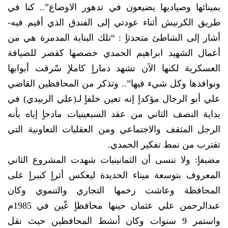
بمينائها وصياديها يضيعون في تدهور الاوضاع”.. كنا في
طريق الكرنيش أثناء عودتي إلى الفندق الذي أقيم فيه-
أشار إلى الشاطئ متحدثاٍ : “تلك البناية المدمرة هي من
أعمال الشهيد ابراهيم الحمدي خصصها كقصر للضيافة
العسكرية لكنها الآن تشهد دماراٍ كاملاٍ سْرقت أبوابها
ونوافذها وكل شيء فيها”.. وتذكر من المحافظين القاضي
علي أبو الرجال مؤكداٍ إنه تعين خلفاٍ لـ(علي الربيدي) في
بداية النصف الثاني من عقد السبعينيات مادحاٍ إياه بأنه
الرجل المثقف والاجتماعي ومن العقليات التعاونية التي
تقترب من نمط تفكير الحمدي.
مضيفاٍ: ولا ننسى أن الثمانينيات شهدت المشروع الثاني
المعروف بتوسعة ميناء الحديدة ليعكس أثراٍ كبيراٍ على
المحافظة وعاشت زخمها التجاري والتنموي وكان
عبدالرحمن علي عثمان حينها محافظاٍ عْين في 1985م
واستمر 9 سنوات وكان أنشط المحافظين حيث نقل