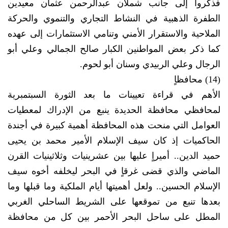
فذكروا إلى جانب شملان عبدالرحمن عثمان معيدين
الطفرة الذهبية في النشاط التجاري والتنموي والحركة
الملاحية والاستقرار الأمني وتنامي الاستثمارات إلى عهده
كما ذكر بعض المواطنين الكبار صالح الجمالي وعلي أبو
الرجال وعلي الربيدي وسنان أبو لحوم.
(14) محافظاٍ
الأهم في قراءة تعيينات ما بعد الثورة السبتمبرية
لمحافظي محافظة الحديدة ينبع من الإدراك لمعطيات
العوامل التي منحت هذه المحافظة أهمية كبيرة في أجندة
الحاكميات إذ كان سيف الإسلام الأمير محمد بن يحيى
حميد الدين.. أميراٍ عليها بين عشرينيات وثلاثينيات القرن
الماضي والذي قضى غرقاٍ في البحر ليخلفه أخوه سيف
الإسلام الحسين.. ولعل أهميتها أيام الملكية وما قبلها وما
بعدها تنبع من تموقعها على الشريط الساحلي الغربي
المطل على ساحل البحر الأحمر بين كل من محافظة