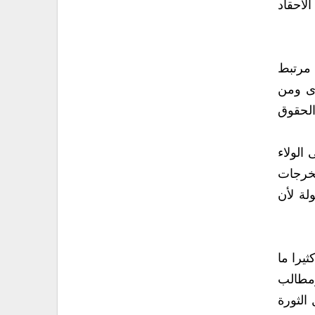
راكم الأحقاد
‮❊ ‬رمزية الإرياني‮ – ‬رئيسة اتحاد نساء اليمن وعضو الحوار الوطني‮ ‬تقول‮: ‬إن تحقيق الأمن المجتمعي‮ ‬والقومي‮ ‬مرتبط
ت الوطنية بتقديمها على أي مصلحة أخرى ومن
ها الحقوق
بناء الجيش بمؤتمر الحوار الوطني : بعد هيكلة الجيش وتوجيهه من الولاء الشخصي إلى الولاء
ركة التي اتفقت على جميع مخرجات
الحوار فيما‮ ‬يتعلق بوضع الجيش ضباط وجنود سيتحقق الأمن والاستقرار وصولا للدولة المدنية الحديثة المأمولة‮ ‬لأن
فشل الحوار¿¿¿¿¿¿ كثيرا ما
لحوار غير ملبية لتطلعات ومطالب
لشعب الذي خرج مطالبا بالتغيير الجوهري من خلال الثورة