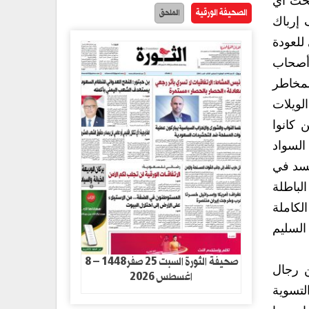
الصحيفة الورقية
الملحق
 إرباك
 التي تعيشها البلاد والضرب بقوة وبيد من حديد كل من يسعى للعودة
 أصحاب
ديد لمخاطر
ن كل الويلات
ممن كانوا
عه السواد
الادعاءات الباطلة
قيقة الكاملة
 مسبوق تدشن أولى خطواته المباركة في التاسيس السليم
صحيفة الثورة السبت 25 صفر1448 – 8
لتقت نخبة من رجال
اغسطس 2026
لتسوية