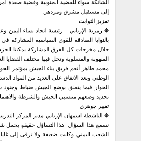
إلى مستقبل مشرق ومزدهر‮.‬
تعزيز الثوابت
خلال مخرجات ك‮‬
المنهوبة والمسلوبة وتحل فيها مختلف القضايا ال‮‬
تحديد وضعهم منتسبي‮ ‬الجيش والشرطة والاهتمام بهم باستتباب الأمن والاستقرار في‮ ‬البلد‮.‬
تغيير جوهري