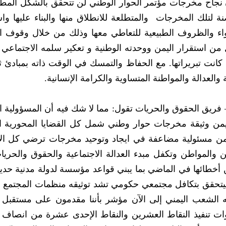
أو مؤسسات أو فترة زمنية محددة‮. ‬ومن ثم فان نجاح مخرجات مؤتمر الحوار الوطني‮ ‬لن 
في‮ ‬ظل استمرار إرادة اليمنيين الداعمة والحاضنة لتلك المخرجات‮ ‬‮ ‬والمتطلعة للانطلاق منها والبن
مسارها والتمكين لها‮ ‬والحريصة على تهيئة الأجواء والظروف الطبيعية للتعاطي‮ ‬معها‮ ‬
‬هذه المرحلة الانتقالية الحساسة التي‮ ‬تمر بها اليمن وثيقة مخرجات حوار وطني‮ ‬شمل كل ال
ومن مختلف الاطراف والقوى السياسية في‮ ‬‮‬‮‬
 والمواطن وتكفل مبدء العدالة الاجتماعية والحقوق والحريات
عن أخطاء القوى التقليدية في‮ ‬الحكم والتعلم من أخطائها في‮ ‬الماضي‮ ‬بما‮ ‬يبني‮ ‬قواعد مؤسسة 
‬وتؤكد الناشطة السياسية وفاء الوليدي‮: ‬ما حققه الشعب اليمني‮ ‬إلى الآن مؤشر بأننا مقدمون ع
 تنفيذ النقاط العشرين والنقاط الإحدى عشرة من انصاف ل