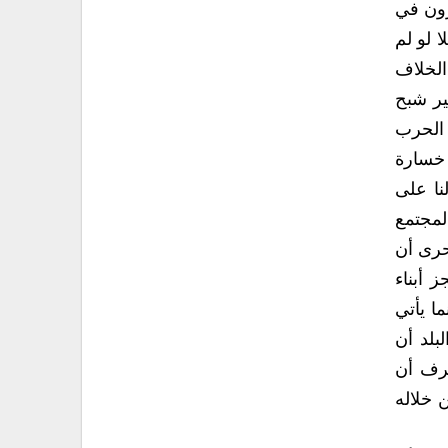
لحديثة و حل الخلاف
 هنا يقفز إلى اذهان الكثير شبح
¿ هذه الحرب
خوضها أن الأقوى هو صاحب الحظ الاوفر بالفوز بها ولا يهمهم خسارة
دب حظنا ونْجير هذا الفشل الذريع الذي يجري من حولنا على
ة السياسية التي لم يكن الكثير بالضرورة راضين عنهم ¿ هنا يأتي دور المجتمع
قرار. بعد كل هذه التساؤلات يبقى السؤال الأهم هو “هل عجز أبناء
الإضعاف من هذا البلد أن
 الهدوء للبلد الآخر ” المتدخل”  أن صح هذا القول ام لا  لكن يجب على الشعب اليمني أن يعرف أن
 وبمجتمعه وان يتحمل المسئولية تجاه الوطن والأمن الأهلى والاستقرار المجتمعي الذي من خلاله