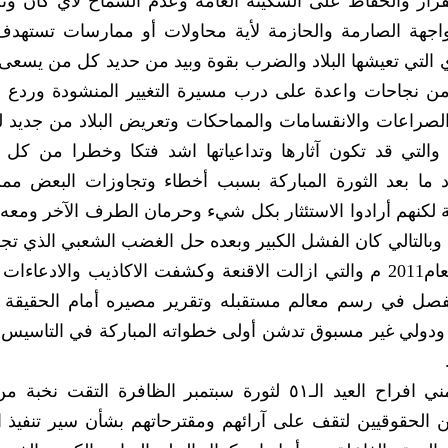
واجهة الصارمة والحازمة لأية محاولات أو ممارسات تستهدف
العملية السياسية وعرقلة عملية التحول الحضاري‮‬‮‬‮‬
من نجاحات واعدة على درب مسيرة التغيير المنشودة وردع
يا الخبيثة في الزج بالوطن مجددا في إتون الصراعات والانقسامات والمماحكات وتعريض البلاد من ج
الحرب والدمار والمتاهات التي‮ ‬لا تحمد عقباها والتي‮ ‬قد تكون آثارها وتداعياتها اشد فتكا وخطرا م
التي عاشها الوطن اليمني خلال عقود ما بعد الثورة المباركة بسبب أخطاء وتجاوزات البعض 
ة شئون البلاد في فترات سابقة لكنهم أرادوا الاستئثار بكل شيء وحرمان الطرف الآخر وم
‬ثورة‮ ‬11‮ ‬نوفمبر الشبابية الشعبية السلمية في‮ ‬العام‮ ‬2011م والتي‮ ‬ازالت الاقنعة وكشفت الاكاذيب و
وجعلت الشعب اليمني‮ ‬صاحب الحق والقول الفصل في‮ ‬رسم معالم مستقبله وتقرير مصيره أمام الح
لتعزز بعد ذلك بإجماع كبير مدعوما بدعم اقليمي‮ ‬ودولي‮ ‬غير‮‬
‮❊ “‬الثورة‮” ‬الصحيفة وهي‮ ‬تشارك الشعب اليمني‮ ‬افراح العيد الـ‮١٥ ‬لثورة سبتمبر الظافرة ا
ن الحقوقيين لتقف على آرائهم ومقترحاتهم بشأن سير تنفيذ ا