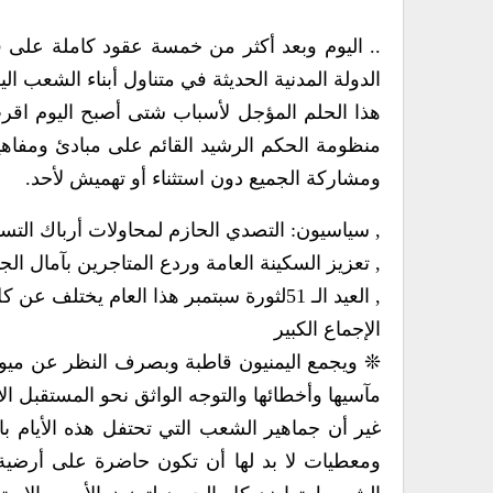
.. ‬اليوم وبعد أكثر من خمسة عقود كاملة على ‮‬‮‬
الدولة المدنية الحديثة في‮ ‬متناول أبناء الشعب‮‬‮‬
هذا الحلم المؤجل لأسباب شتى أصبح اليو‮‬‮‬‮
‬منظومة الحكم الرشيد القائم على مبادئ ومفاهيم
ومشاركة الجميع دون استثناء أو تهميش لأحد‮.‬
, ‬سياسيون‮: ‬التصدي‮ ‬الحازم لمحاولات أرباك التسوية السياسية واجب وطني‮ ‬على عاتق الجميع
, ‬تعزيز السكينة العامة وردع المتاجرين بآمال ا
, ‬العيد الـ51‮ ‬لثورة سبتمبر هذا العام‮ ‬يختلف عن كل الأعياد لحمله بشائر المستقبل الموعود
الإجماع الكبير
مآسيها وأخطائها والتوجه الواثق نحو المستقبل الأ‮‬