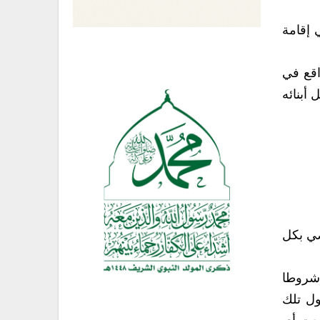
ي إقامة
اقع في
أبنائه
‮❊ ‬ويجمع اليمنيون قاطبة وبصرف النظر عن ميولهم وتوجهاتهم وانتماءاتهم بأن الوقت قد آن لطي‮ ‬صفحة الماضي‮ ‬بكل
م تدرك تماما بأن هناك شروطا
أمول وأول تلك