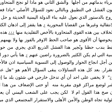
‬ينجح الحوار‮. ‬ماذا لو لم‮ ‬يْثمر هذا الحوار في‮ ‬الخروج بالدستور الذي‮ ‬نعول عليه بناء الدولة اليمنية ا
على شكل الدولة و طرح رؤية واقعية للعدالة الانتقالية وغيرها من القضايا المحورية ¿‮‬
لأهلية وكأنه الخيار الوحيد المتبقي لحل الخلاف بين هذه القوى المتحاورة بالأخص التقليدية منها ¿¿
التي‮ ‬سنعود بها إلى قانون الغاب حيث‮ ‬يعتقد من‮ ‬ي‮‬
هذا الوطن المثخن بالجراح‮ !..‬وعندها نكتفي‮ ‬فقط بن‮‬‮‬
المبادرة الخليجية التي‮ ‬وقعت عليها النخب‮‬‮‬‮‬‮‬
‬يسعى ايضا المجتمع اليمني‮ ‬لإرساء الأمن والاست‮‬‮‬‮‬
‬من مصالح لهذه الدول سواءاٍ‮ ‬في‮ ‬التدخل المباشر لوضع مراكز قوى مقربة منه‮ ‬‮ ‬أو حتى 
استوجب ذلك‮‬‮‬‮‬‮‬‮‬‮‬‮‬‮‬
مصيره متعلق بذاته‮‬‮‬‮‬