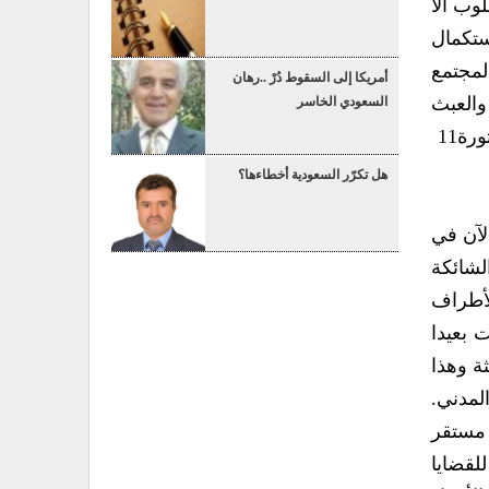
تتحقق بالشكل المطلوب الا
اء عليها واستكمال
وذلك من خلال وقوف المجتمع
أمريكا إلى السقوط دُرْ ..رهان
اليمني‮ ‬بإرادة قوية وحزم تجاه أي‮ ‬محاولات للنيل من استقرار اليمن‮ ‬ووحدته الوطنية‮ ‬و تعكير سلمه الاجتماعي‮ ‬والعبث
السعودي الخاسر
بموارد ومقدرات الأمة‮ ‬مهما كان مصدرها ومهما كانت تبريراتها‮. ‬مع الحفاظ والتمسك في‮ ‬الوقت ذاته بمبادئ ثورة‮ ‬11‮
هل تكرّر السعودية أخطاءها؟
قضايا المحورية الشائكة
اليمن مسئولية مضاعفة في ايجاد وتوحيد مخرجات ترضي كل الأطراف
 بعيدا
لدولة مدنية حديثة وهذا
لم ولن‮ ‬يتم بمصفوفة من المخرجات فقط بل سيتحقق بتكافل مجتمعي‮ ‬حكومي‮ ‬تشد توثيقه منظمات المجتمع المدني‮.
لى مستقبل مستقر
لقضايا