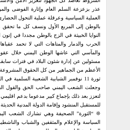
‬عذر بزعزعة السلم العام وإثارة الفوضى والم
بالوطن إلى المربع الأول ونسف كل ما تحقق 
النوا‮‬‮‬
والمآسي‮ ‬‮‬‮‬
مسئولين عن إدار‮‬
للمستقبل المنشود وإقامة الدولة المدنية الحديثة‮.‬
السياسة والإعلام والمثقفين والشباب والناشطي