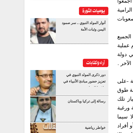
كمال الحلم اليماني الكبير والذين اجمعوا
يوميات الثورة
تقريبا على أن ترسيخ الأمن والاستقرار وتعزيز أجواء السكينة العامة ومواجهة الأصوات النشاز والمساعي‮ ‬الرامية
 والتعاضد الوطني الكامل في مواجهة الصعوبات
أنوار المولد النبوي .. سر صمود
اليمن وثبات الأمة
ية تحتم على الجميع
تمام عملية
الانتقال السلمي‮ ‬بسلاسة وتناغم‮ ‬يتحقق من خلالها طموحات وآمال الجماهير في‮ ‬إقامة النهج الديمقراطي‮ ‬في‮ ‬دولة
آراء وكتابات
دور ذكرى المولد النبوي في
‮❊ ‬ويقول المحلل السياسي‮ ‬الدكتور العزي‮ ‬البرعي‮:‬تمر اليمن في‮ ‬الوقت الراهن بتحديات كبيرة‮ – ‬غير مسبوقة‮ -‬على
تعزيز حضور مبادئ الأنبياء في
واقعنا المعاصر
ل من مؤتمر الحوار الوطني الشامل بمثابة طوق
ك الا أن اجتياز تلك
رسالة إلى تركيا وباكستان
ه في ظل وجود إرادة قوية ورغبة
جامحة لدى جموع اليمنيين فإن مؤتمر الحوار الوطني‮ ‬بالنسبة لهم لن‮ ‬يكون طوق النجاة الأوحد والأخير. لا سيما
يْلقى بها أو تختزل- بأي حال من الأحوال – في أطراف أو أفراد
خواطر رياضية