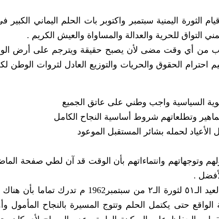
قيام الثورة اليمنية سبتمبر واكتوبر بات الحلم اليماني الكبير ف
 اليمني التواق للحرية والعدالة والمساواة والعيش الكريم .
م اقرب من أي وقت مضى لأن يصبح حقيقة ويترجم على أرض الو
 احترام الحقوق والحريات والتوزيع العادل لثروات الوطن لكل 
لجماهير وتطلعاتهم شروط أساسية النجاح الكامل
فضل .
غير أن جماهير الشعب التي‮ ‬تحتفل هذه الأيام بالعيد الـ‮١٥ ‬لثورة الـ‮٢ ‬من سبتمبر‮ ‬1962
ومعطيات لا بد لها أن تكون حاضرة على أرضية الواقع حتى‮ ‬يكتمل الحلم وتتوج المسيرة بالنجاح الم