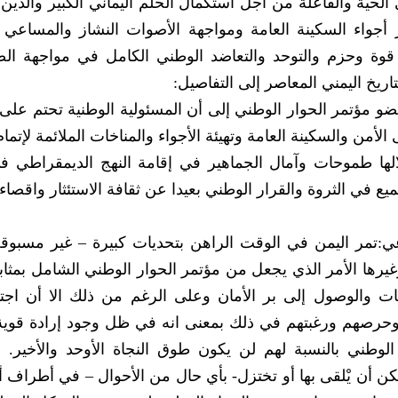
السياسية التاريخية والمطلوب من مختلف القوى الحية والفاعلة من أجل است‮‬
لعرقلة المسيرة وارباك العملية السياسية بكل قوة وحزم والتوحد‮‬‮‬
‮❊ ‬يشير عضو مجلس النواب عبده ردمان وهو عضو مؤتمر الحوار الوطني‮ ‬إلى أن المسئولية الوطن
ومنظمات التعاون في الحفاظ على الأمن والسكينة العامة وتهيئة الأجواء والمناخات الملائمة لإ
 واقصاء الآخر .
مختلف الأصعدة السياسية والاقتصادية والأمنية وغيرها‮ ‬الأمر الذي‮ ‬يجع‮‬
نجاة لليمن واليمنيين لمحاولة اجتياز تلك التحديات والوصول إلى بر الأمان‮ ‬وعلى الرغم من ذل
التحديات مرهون بالدرجة الأولى بإرادة اليمنيين وحرصهم ورغبتهم في‮ ‬ذلك‮ ‬بمعنى ان‮‬
‮‬
والتحديات الراهنة هي‮ ‬تحديات أمة بأسرها‮ ‬ولا‮ ‬يمكن أن‮ ‬‮‬‮‬‮‬‮‬