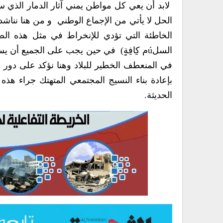
بإعادة بناء النسيج الم‮‬
الحديثة‮.‬