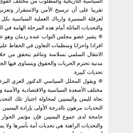
والتحديات الماثلة أمام هذه المرحلة الهامة في‮ ‬التاريخ اليمني‮ ‬المعاصر إلى التفاصيل‮:‬
افرادا واحزابا ‮‬
مدنية تحترم الحريات والحقوق ويتساوى فيها الجميع في‮ ‬الثروة والقرار الوطني‮ ‬بعيدا عن ثقافة الاستئثار‮‬
تحديات كبيرة