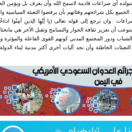
‮ ‬لابد أن‮ ‬يعي‮ ‬كل مواطن‮ ‬يمني‮ ‬آثار الدمار الذي‮ ‬ستولده أي‮ ‬صراعات قادمة لاسمح ‮‬
الحل لا‮ ‬يأتي‮ ‬من الإجماع الوطني‮ ‬‮ ‬و من هنا نناشد الجميع بكل شرائحهم وفئاتهم بأن‮ ‬يرفضوا 
‬السلúم‮ ‬كِافِةٍ‮) ‬‮ ‬في‮ ‬حين‮ ‬يجب على الجميع أ‮‬‮‬
في‮ ‬المنعطف الخطير للبلاد وهنا نؤكد على دور الشباب ودور المجتمع المدني‮ ‬كونهم القوى الفاع
جتمعي المتهتك جراء هذه التعبئات الخاطئة وأن نجد آليات أخرى أكثر مدنية لبناء الدول