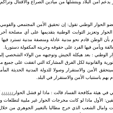
الشائكة سواء للقضية الجنوبية وقضية صعدة أمر‮ ‬يدعم أمن البلاد وينتشلها من ميادين الصراع والاقتتال وت
بالنوايا الصادقة للقوى السياسية المشاركة في‮ ‬الحوار وتعزيز الثواب‮‬
ل الفرق المشاركة يمكننا الجزم بأن الوطن قادم نحو مدنية عادلة ومنصفة مدنية تسترد في
عالقة ويأمن فيها الفرد على حقوقه وحريته المكفولة دستوريا.
محمد طاهر أنعم فريق ‮‬‮‬
الوطني‮ ‬وبعد الاتفاق على العديد من المواد الدستورية والقانونية لكل الفرق المشا‮‬
‮❊ ‬الناشطة اسمهان الإرياني‮ ‬مدير المركز التدريبي‮ ‬في‮ ‬هيئة مكافحة الفساد قالت‮ : ‬ماذا لو 
نسمع هذا السؤال‮ ‬‮ ‬هذا التساؤل حقيقةٍ‮ ‬يحمل شقين‮: ‬الأول ماذا لو كانت مخرجات ا‮‬
الشعب اليمني‮ ‬وكانت ضعيفة ولا ترقى إلى‮ ‬غايات وامال ا‮‬‮‬