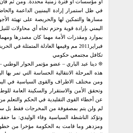
‬فبراير‮ ‬2011مم وقيمها العادلة‮ ‬المتمثلة في‮ ‬الحرية والعدالة والمواطنة المتساوية والكرامة الإنسانية‮.‬
تكافل مجتمعي‮ ‬حكومي
وتحقق الأمن والاستقرار والسكينة العامة للوطن
ومزدهر وما قامت به الحكومة مؤخرا من خطوات