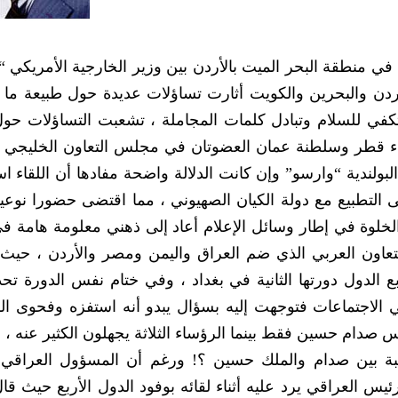
 في منطقة البحر الميت بالأردن بين وزير الخارجية الأمريكي “ب
ردن والبحرين والكويت أثارت تساؤلات عديدة حول طبيعة ما 
ا تكفي للسلام وتبادل كلمات المجاملة ، تشعبت التساؤلات ح
ناء قطر وسلطنة عمان العضوتان في مجلس التعاون الخليجي ،
لبولندية “وارسو” وإن كانت الدلالة واضحة مفادها أن اللقاء 
لتطبيع مع دولة الكيان الصهيوني ، مما اقتضى حضورا نوعيا
لخلوة في إطار وسائل الإعلام أعاد إلى ذهني معلومة هامة في
لتعاون العربي الذي ضم العراق واليمن ومصر والأردن ، حي
ربع الدول دورتها الثانية في بغداد ، وفي ختام نفس الدورة ت
اجتماعات فتوجهت إليه بسؤال يبدو أنه استفزه وفحوى ال
 صدام حسين فقط بينما الرؤساء الثلاثة يجهلون الكثير عنه ، 
ة بين صدام والملك حسين ؟! ورغم أن المسؤول العراقي 
لرئيس العراقي يرد عليه أثناء لقائه بوفود الدول الأربع حيث قا