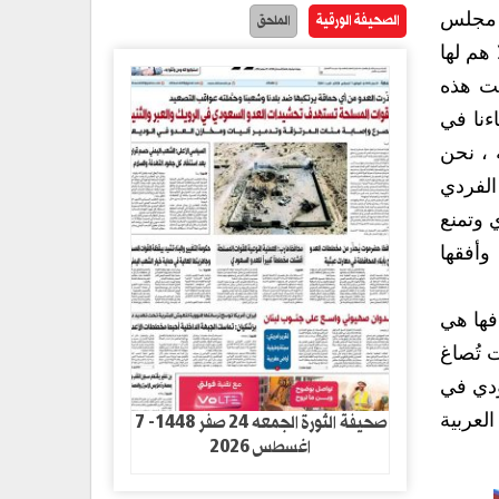
الصحيفة الورقية
الملحق
ف مجلس
 هم لها
لت هذه
ءنا في
 ، نحن
الفردي
 وتمنع
وأفقها
فها هي
ت تُصاغ
ودي في
صحيفة الثورة الجمعه 24 صفر 1448- 7
لعربية
اغسطس 2026