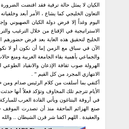
الكيان لا يمثل حالة ترفية فقد اقتضت الضرور
التعاون الخليجي كما يشاع ، الأمر أبعد وخلفياته
اليوم وغداً إلا فرض دولة الكيان الصهيوني وإج
الاستراتيجية في الإقناع من خلال الترغيب وا
الخليج لتحقيق هذه الغاية بعد فرض حضورهم الق
الآن في سباق مع الزمن إما أن نكون أو لا نكون
والجماعي بأهمية بقاء الجامعة العربية ومنع حال
الهرولة صوب ثقافة الإذعان والانقياد الطوعي لت
الانتهازي المجرد من كل القيم ” .
أكتفي بما أسلفت من كلام الرئيس صدام ومن خلا
الأيام تترجم تلك المخاوف وتؤكد فعلاً أنها حدثت
في أروقة البنتاغون ويأتي القادة العرب للمبارك
صنع الهزائم الماحقة منذ أن تصدرت الموقف في
والعقيدة . اللهم اكفنا شر قرن الشيطان .. والله 