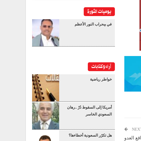
يوميات الثورة
في مِحراب النور الأعظم
آراء وكتابات
خواطر رياضية
أمريكا إلى السقوط دُرْ ..رهان
السعودي الخاسر
NEX
هل تكرّر السعودية أخطاءها؟
ع العدو