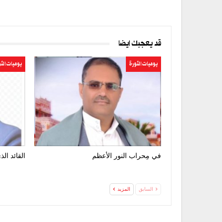
قد يعجبك ايضا
يوميات الثورة
يوميات الث
في مِحراب النور الأعظم
القائد ال
السابق
المزيد