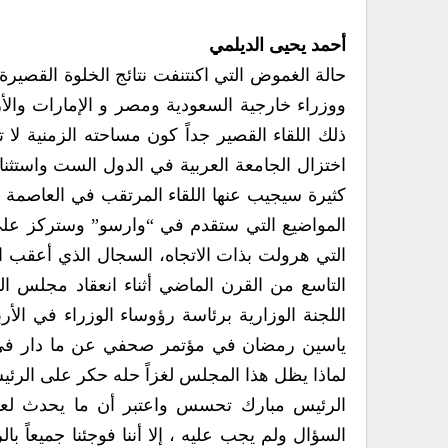
أحمد يحيى الديلمي
حالة الغموض التي اكنتنفت نتائج الخلوة القصيرة
ووزراء خارجية السعودية ومصر و الإمارات والأ
ذلك اللقاء القصير جداً كون مساحته الزمنية ل
اختزال الجامعة العربية في الدول الست واستث
كثيرة سيجيب عنها اللقاء المرتقب في العاصمة ا
المواضيع التي ستقدم في “وارسو” وستركز على ا
التي هرولت بذات الاتجاه، السجال الذي أعقب ا
التاسع من القرن الماضي أثناء انعقاد مجلس ا
اللجنة الوزارية برئاسة رؤوساء الوزراء في الأ
ياسين رمضان في مؤتمر صحفي عن ما دار في ال
لماذا يظل هذا المجلس لغزاً حله حكر على الرئيس
الرئيس مبارك تحسس واعتبر أن ما يحدث لعب
السؤال ولم يجب عليه ، إلا أننا فوجئنا جميعاً با