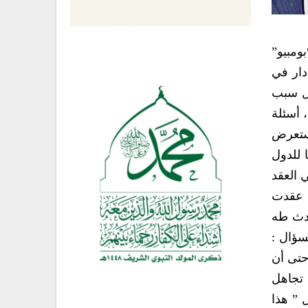
ومبيو”
دار في
ول سبب
 أسئلة
استعرض
 للدول
 العقد
ث عقدت
حدث طه
سؤال :
حتى أن
تجاهل
ل ” هذا