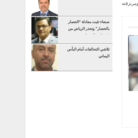
مرتزقته
صنعاء تثبت معادلة “الحصار
بالحصار” وتحذر الرياض من
“عسكرة البحر”
تلاشي التحالفات أمام البأس
اليماني