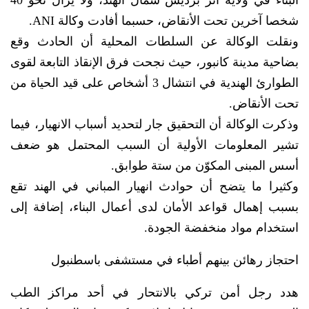
البناء في ولاية أتّر برديش شمال الهند، ولا يزال نحو 40
شخصا آخرين تحت الأنقاض، حسبما أفادت وكالة ANI.
ونقلت الوكالة عن السلطات المحلية أن الحادث وقع
بضاحية مدينة كانبور، حيث نجحت فرق الإنقاذ التابعة لقوى
الطوارئ الهندية في انتشال 3 أشخاص على قيد الحياة من
تحت الأنقاض.
وذكرت الوكالة أن التحقيق جار لتحديد أسباب الانهيار، فيما
تشير المعلومات الأولية أن السبب المحتمل هو ضعف
أسس المبنى المكوّن من ستة طوابق.
وكثيرا ما يتضح أن حوادث انهيار المباني في الهند تقع
بسبب إهمال قواعد الأمان لدى أعمال البناء، إضافة إلى
استخدام مواد منخفضة الجودة.
احتجاز رهائن بينهم أطباء في مستشفى باسطنبول
هدد رجل أمن تركي بالانتحار في أحد مراكز الطب