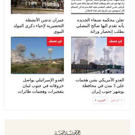
تعلن محكمة صنعاء الجديده
عمران تدشن الأنشطة
بأنه تقدم اليها صالح المصلي
التحضيرية لإحياء ذكرى المولد
بطلب إنحصار وراثة
النبوي
غير مصنف
غير مصنف
العدو الأمريكي يشن هجمات
العدو الإسرائيلي يواصل
على 3 مدن في محافظة
خروقاته في جنوب لبنان
بوشهر جنوب إيران
بتفجيرات وهجمات طائرات
مسيّرة
السابق
المزيد