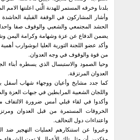
بلدنا وخرقه المستمر للهدنة الَّتي اعلنتها الامم ال
وأشار المشاركون في الوقفة القبلية الحاشدة ا
الحشد المجتمعي والشعبي والوقوف صفا واحدا 
يضمن الدفاع عن عزة وشهامة وكرامة اليمن وشع
وأكد عضو اللجنة الثورية العليا ابوشوارب أهمية ا
من قوة والوقوف في وجه العدوان.
وحيا الصمود والاستبسال الذي يسطره أبناء ا
العدوان المرتزقة.
كما جدد مشايخ وأعيان ووجهاء شهاب أسفل ب
واللجان الشعبية المرابطين في جبهات العزة والص
وأكدوا في لقاء قبلي أمس ضرورة الالتفاف م
الخروقات المستمرة من قبل العدوان ومرتزق
واعتداءات دول التحالف.
وعبروا عن استنكارهم لعمليات التهجير ضد ال
مؤكدين أن مثل تلك الأعمال لا تمت للشرفاء من