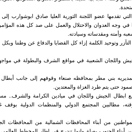
متحدة.
لتي تقدمها عضو اللجنة الثورية العليا صادق ابوشوارب إلى
في وجه العدوان والاحتلال والعمل على صد كل هذه المؤامر
به وأمته ومقدساته وسيادته.
لتآزر وتوحيد الكلمة إزاء كل القضايا والدفاع عن وطننا وبكل ما
لجيش واللجان الشعبية في مواقع الشرف والبطولة في مواج
مديريه بني مطر بمحافظه صنعاء وقوفهم إلى جانب أبطال 
مود حتى يتم طرد الغزاة والمعتدين.
ع ابطال الجيش واللجان في ميادين الكرامة والشرف.. مس
ته، مطالبين المجتمع الدولي والمنظمات الدولية بوقف 
مواطنين من أبناء المحافظات الشمالية من المحافظات الجن
 أبناء الجنوب بصلة وإنما تندرج في إطار المخطط العالمي 