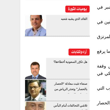
شبر في
يوميات الثورة
القائد الذي يشبه شعبه
نين في
لمرتزق
آراء وكتابات
ا يرفع
هل تكرّر السعودية أخطاءها؟
 وقفة
يكي في
صنعاء تثبت معادلة “الحصار
ب التي
بالحصار” وتحذر الرياض من
“عسكرة البحر”
لحصار
تلاشي التحالفات أمام البأس