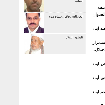
اليماني
لفه.
لعدوان
الحق الذي يخافون سماع صوته
 ابناء
فليشهد الثقلان
ستمرار
تلال..
 ابناء
 أبناء
 ابناء