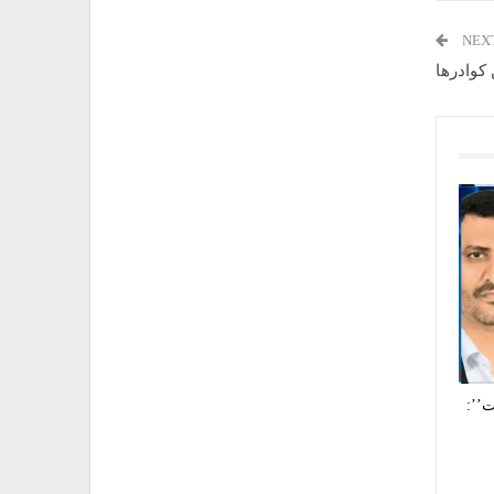
NEX
ت’’: