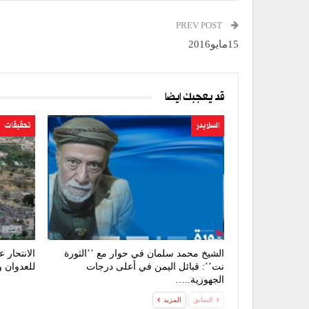
PREV POST
15مايو2016
قد يعجبك ايضا
السلايدر
تحقيقات
الشيخ محمد سلمان في حوار مع ’’الثورة
الانتحار 
نت’’: قبائل اليمن في أعلى درجات
للعدوان 
الجهوزية..…
السابق
المزيد