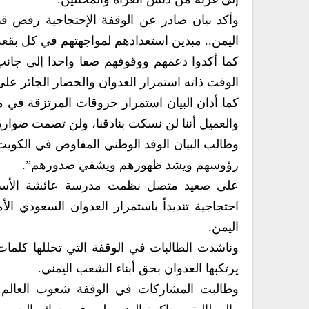
وأكد بيان صادر عن الوقفة الإحتجاجية رفض ق
اليمن.. مبدين استعدادهم لمواجهتهم في كل بقعة
كما أكدوا دعمهم ووقوفهم صفا واحدا إلى جانب
الوقت ذاته استمرار العدوان والحصار الجائر عل
كما أدان البيان استمرار خروقات المرتزقة في 
والعميل أننا لن نسكت بنادقنا، ولن تصمت صواريخن
وطالب البيان الوفد الوطني المفاوض في الكوي
رؤوسهم ويشد ظهورهم ويشفي صدورهم”.
على صعيد متصل نظمت مدرسة عائشة الأساسي
احتجاجية تنديداً باستمرار العدوان السعودي ا
اليمن.
وناشدت الطالبات في الوقفة التي تخللها كلمات
يرتكبها العدوان بحق أبناء الشعب اليمني.
وطالبت المشاركات في الوقفة شعوب العالم 