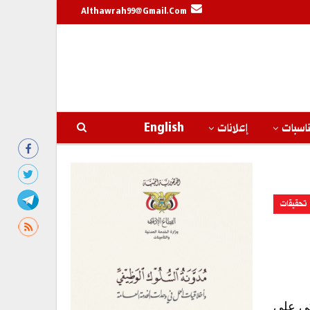
Althawrah99@gmail.com
اسبات
إعلانات
English
تحقيقات
كي على