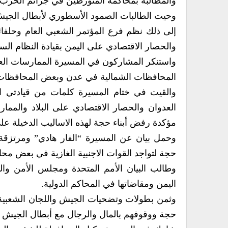
والمطالبة بمحاكمة المتورطين في جرائم الحرب 
وحيت الطالبات الصمود الأسطوري لأبطال الجيش 
إلى ذلك نظم فرع المؤتمر الشعبي العام وحلفا
والحصار الاقتصادي على اليمن بقيادة النظام ال
واستنكر المشاركون في المسيرة الممارسات العن
المحافظات الشمالية في عدن وبعض المحافظات
والقيت في ختام المسيرة كلمات من قيادتي ال
العدوان والحصار الاقتصادي على البلاد والمم
مؤكدة رفض أبناء حجة لهذه الاساليب الدخيلة على
وحمل بيان عن المسيرة “الفار هادي” ومرتزقة 
حجة لتواجد القوات الاجنبية الغازية في بعض مح
وطالب البيان الأمم المتحدة ومجلس الأمن وال
اليمن ومقاضاتها في المحاكم الدولية.
وثمن بطولات وتضحيات الجيش واللجان الشعبية ف
حجة ووقوفهم بالمال والرجال مع أبطال الجيش و