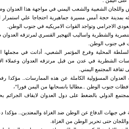
على اليمن .
واللجان الشعبية والشعب اليمني في مواجهة هذا العدوان وص
ئه بمدينة حجة أمس مسيرة جماهيرية احتجاجا علي استمرار ا
سعودي الاجرامي وتواجد القوات الامريكيه في جنوب الوطن.
صرية والشطرية واساليب التهجير القسري لمرتزقه العدوان ضد
 في جنوب الوطن.
سلطة المحلية وفرع المؤتمر الشعبي، أدانت في مجملها ا
ارسات الشطرية في عدن من قبل مرتزقه العدوان وعملاء الاح
 ثقافة المجتمع اليمني.
العدوان المسؤولية الكاملة عن هذه الممارسات.. مؤكدا رفض
افظات جنوب الوطن ..مطالبا بانسحابها من اليمن فورا”،
مجتمع الدولي بالضغط على دول العدوان لايقاف الجرائم بحق
ي جبهات الدفاع عن الوطن ضد الغزاة والمعتدين.. مؤكدا دعم
اللجان حتى تحرير الوطن من الغزاة.