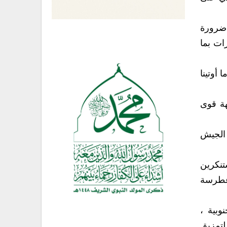
 ضرورة
ات بما
 أوتينا
هة قوى
الجيش
تنكرين
غطرسة
وبية ،
لتمزيق