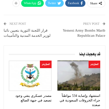
WhatsApp
Twitter
Facebook
Share
NEXT POST
PREV POST
Yemeni Army Bombs Marib
قرار اللجنة الثورية بتعيين نائبا
Republican Palace
لوزير الخدمة المدنية والتأمينات
قد يعجبك ايضا
السلايدر
السلايدر
استشهاد وإصابة 534 مواطناً
مصدر عسكري ينفي وجود
جراء الخروقات السعودية في
تصعيد في جبهة الضالع
صعدة