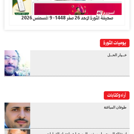
صحيفة الثورة الاحد 26 صفر 1448- 9 اغسطس 2026
يوميات الثورة
خــيار الحــل
آراء وكتابات
طوفان المباغتة