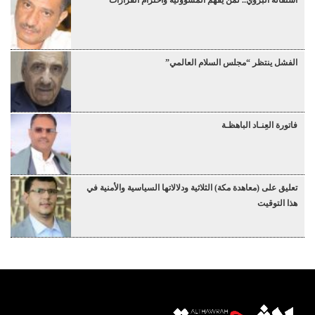
استقالة البروي.. لمن يفهم المسؤولية واحترام القرارات
الفشل ينتظر “مجلس السلام العالمي”
فاتورة العِنـاد الباهظـة
تعليق على (معاهدة مكة) الثلاثية ودلالاتها السياسية والأمنية في
هذا التوقيت