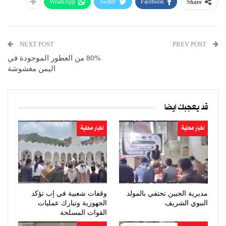
WhatsApp
Twitter
Facebook
Share
NEXT POST
PREV POST
80% من العطور الموجودة في
اليمن مغشوشة
قد يعجبك ايضا
اخبار محلية
اخبار محلية
مديرية الجبين تحتفي بالمولد
وقفات شعبية في إب تؤكد
النبوي الشريف
الجهوزية وتبارك عمليات
القوات المسلحة