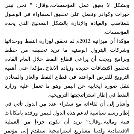
وبشكل لا يعيق عمل المؤسسات..وقال: ” نحن نبني
خبرات وكوادر ونعمل على تحقيق المساواة في الوصول
للمناصب والقيادة والإدارة بالشكل الصحيح الذي يخدم
المؤسسات.
مؤكدا أن ميزانية 2012م لم تحقق لوزارة النفط ووحداتها
وشركات البترول الوطنية ما تريد تحقيقه من خطط
وبرامج ويجب أن يراعى قطاع النفط خلال العام القادم
لتحقيق اكتشافات جديدة وزيادة الانتاج..مؤكدا على أهمية
الترويج للفرص الواعدة في قطاع النفط والغاز والمعادن
لنقل صورة ايجابية عن اليمن وهو ما تعمل عليه وزارة
النفط في إطار استراتيجيتها الترويجية.
وأشار إلى أن لقاءاته مع سفراء عدد من الدول تأتي في
إطار رسم سياسية لدعم هذه الدول لليمن ورفده بامكانات
فنية ومالية..وقال:” نريد أن نكون جزءاٍ من العملية
الاقتصادية ولدينا مشاريع استراتيجية ستقدم إلى مؤتمر