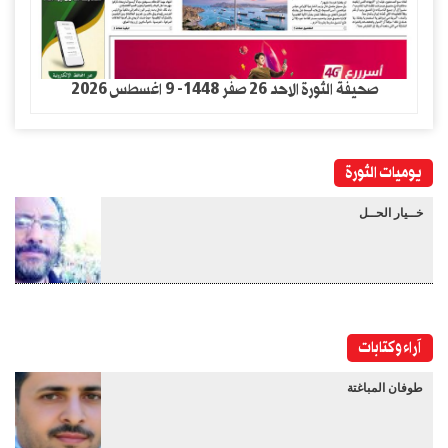
صحيفة الثورة الاحد 26 صفر 1448- 9 اغسطس 2026
يوميات الثورة
خــيار الحــل
آراء وكتابات
طوفان المباغتة