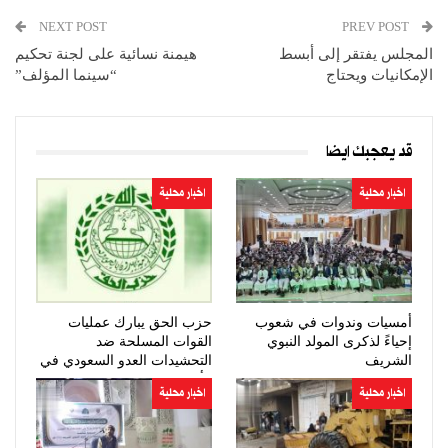
NEXT POST
PREV POST
المجلس يفتقر إلى أبسط
هيمنة نسائية على لجنة تحكيم
الإمكانيات ويحتاج
“سينما المؤلف”
قد يعجبك ايضا
اخبار محلية
اخبار محلية
أمسيات وندوات في شعوب
حزب الحق يبارك عمليات
إحياءً لذكرى المولد النبوي
القوات المسلحة ضد
الشريف
التحشيدات العدو السعودي في
مأرب وحضرموت
اخبار محلية
اخبار محلية