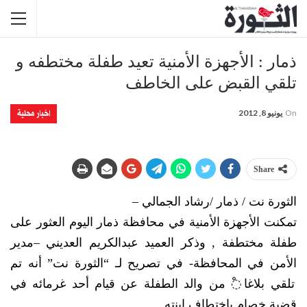
ذمار : الأجهزة الأمنية تعيد طفلة مختطفه و
تلقي القبض على الخاطف
اخبار محلية
On
يونيو 8, 2012
Share
الثورة نت / ذمار /رشاد الجمالي –
تمكنت الأجهزة الأمنية في محافظة ذمار اليوم العثور على
طفلة مختطفة , وذكر العميد عبدالكريم العديني –مدير
الأمن في المحافظة- في تصريح لـ “الثورة نت” أنه تم
تلقي بلاغا◌ْ من والد الطفلة عن قيام أحد غرمائه في
قضية خصام باختطاف ابنته .