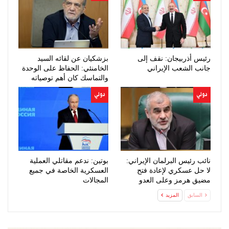
رئيس أذربيجان: نقف إلى
بزشكيان عن لقائه السيد
جانب الشعب الإيراني
الخامنئي: الحفاظ على الوحدة
والتماسك كان أهم توصياته
دولي
دولي
نائب رئيس البرلمان الإيراني:
بوتين: ندعم مقاتلي العملية
لا حل عسكري لإعادة فتح
العسكرية الخاصة في جميع
مضيق هرمز وعلى العدو
المجالات
الخضوع…
السابق
المزيد