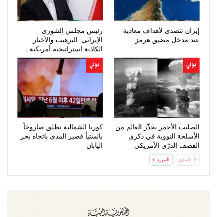
إيران تتصدى لأهداف معادية
رئيس مجلس الشورى
عند مدخل مضيق هرمز
الإيراني: الترهيب والأخبار
الكاذبة استراتيجية أمريكية
فاشلة
دولي
دولي
الصليب الأحمر يحذّر العالم من
كوريا الشمالية تطلق صاروخاً
الأسلحة النووية في ذكرى
بالستياً قصير المدى باتجاه بحر
القصف الذرّي الأمريكي
اليابان
لهيروشيما
السابق
المزيد