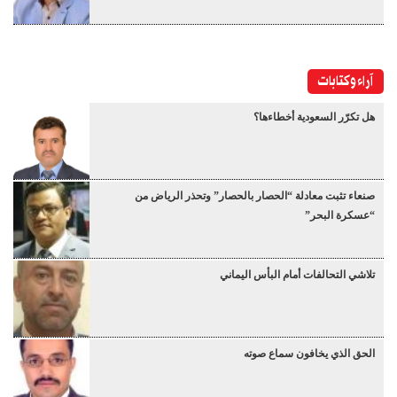
آراء وكتابات
هل تكرّر السعودية أخطاءها؟
صنعاء تثبت معادلة “الحصار بالحصار” وتحذر الرياض من
“عسكرة البحر”
تلاشي التحالفات أمام البأس اليماني
الحق الذي يخافون سماع صوته