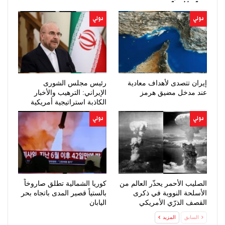
دولي
دولي
إيران تتصدى لأهداف معادية
رئيس مجلس الشورى
عند مدخل مضيق هرمز
الإيراني: الترهيب والأخبار
الكاذبة استراتيجية أمريكية
فاشلة
دولي
دولي
الصليب الأحمر يحذّر العالم من
كوريا الشمالية تطلق صاروخاً
الأسلحة النووية في ذكرى
بالستياً قصير المدى باتجاه بحر
القصف الذرّي الأمريكي
اليابان
لهيروشيما
السابق
المزيد