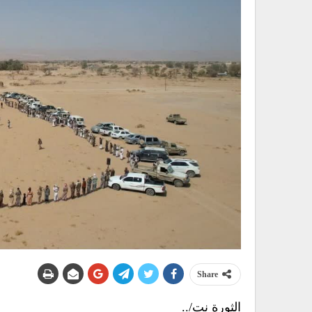
Share
الثورة نت/..