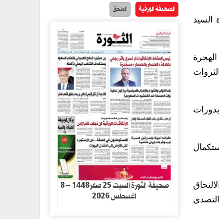
الصحيفة الورقية
الملحق
 السيد
الهجرة
لثروات
بدورات
ستكمال
صحيفة الثورة السبت 25 صفر1448 – 8
التحاق
اغسطس 2026
التصدي