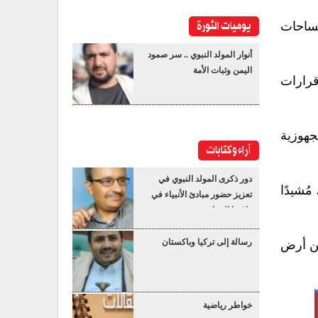
يوميات الثورة
لساحات
أنوار المولد النبوي .. سر صمود
اليمن وثبات الأمة
 قرارات
لجهوزية
آراء وكتابات
دور ذكرى المولد النبوي في
مُشيدًا
تعزيز حضور مبادئ الأنبياء في
واقعنا المعاصر
رسالة إلى تركيا وباكستان
من أرض
خواطر رياضية