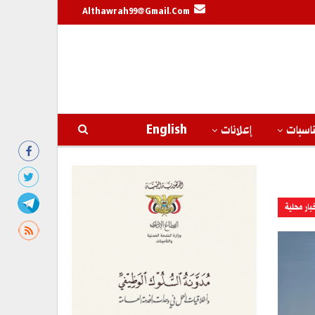
Althawrah99@gmail.com
اسبات
إعلانات
English
بار محلية