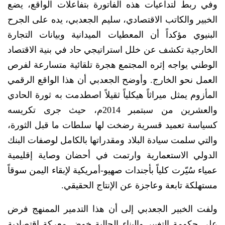
وفي ربط لتداعيات هذه الفاتورة بتفاعلات الواقع، يضع
الخبير والكاتب الاقتصادي، سليم الجعدبي، يده على الجرح
البنيوي مؤكداً أن المعطيات الميدانية وبيانات التجارة
الخارجية تكشف عن خلل استراتيجي حاد في بنية الاقتصاد
الوطني يواجه إثره المجتمع هجرة تلقائية متسارعة لفرص
العمل نحو الخارج. وأوضح الجعدبي أن هذا الواقع الرقمي
المأزوم يمثل ميراثاً هيكلياً ثقيلاً اصطدمت به ثورة الحادي
والعشرين من سبتمبر 2014م، حيث جرى تكريسه
كسياسة تعميد قسرية رضخت لها سلطات ما قبل الثورة،
والتي سلمت سيادة البلاد ومقدراتها بالكامل لوصفات البنك
الدولي الاستعمارية وارتمت في أحضان وصاية إقليمية
عمياء سُيّرت كلياً بأجندات صهيو-أمريكية لإبقاء اليمن سوقاً
مستهلكة تابعة وعاجزة عن الإنتاج الحقيقي.
ولفت الخبير الجعدبي إلى أن هذا التدمير الممنهج فرض
على حكومة التغيير والبناء الحالية خوض معركة اقتصادية