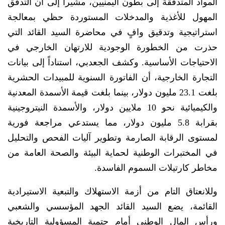
المواد المتدفقة إلى بطون اليمنيين، مشيراً إلى أن التدفق
المهول للأغذية والمدخلات المستوردة حظي بمعالجة
استراتيجية وتدقيق وافٍ في محاضرة السيد القائد التي
حذرت من الخطورة الوجودية للارتهان الخارجي في
الاحتياجات الأساسية. وكشف الجعدبي، استناداً إلى بيانات
التجارة الخارجية، أن الفاتورة السنوية للمبيدات الحشرية
بلغت 23.1 مليون دولار، بينما بلغت قيمة الأسمدة المعدنية
والكيميائية نحو 10 ملايين دولار، والأسمدة النيتروجينية
بقرابة 5.8 مليون دولار، مما يستدعي مراجعة فورية
لمستوى الرقابة الصارمة وتطوير آليات الفحص والتحليل
في المختبرات الوطنية لحماية البيئة والصحة العامة من
مخاطر كارتيلات السموم الفاسدة.
وللانعتاق التام من أزمة الاستهلاك والتبعية الاستيرادية
القائمة، يضع السيد القائد الجهد المؤسسي والشعبي
ورأس المال الوطني أمام حتمية المسؤولية التاريخية