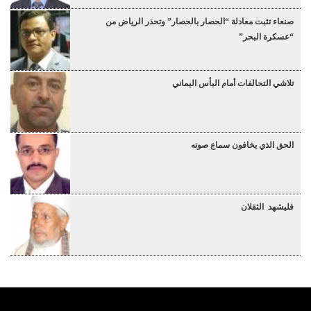
صنعاء تثبت معادلة “الحصار بالحصار” وتحذر الرياض من
“عسكرة البحر”
تلاشي التحالفات أمام البأس اليماني
الحق الذي يخافون سماع صوته
فليشهد الثقلان