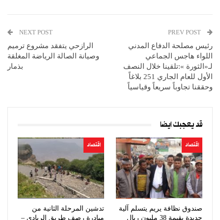
NEXT POST
PREV POST
رئيس مصلحة الدفاع المدني
الرازحي يتفقد مشروع ترميم
اللواء هاجس الجماعي
وصيانة الصالة الرياضة المغلقة
لـ«الثورة »:تلقينا خلال النصف
بذمار
الأول للعام الجاري 251 بلاغاً
وحققنا تجاوباً سريعاً وقياسياً
قد يعجبك ايضا
اقتصاد
اقتصاد
صندوق نظافة يريم يتسلم آلية
تدشين المرحلة الثانية من
جديدة بقيمة 38 مليون ريال
مبادرة رصف طريق الريادي –