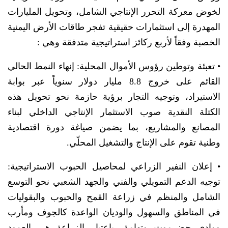
لخوض معركة التحرر الإنتاجي الشامل، وتحويل المليارات
المهدرة إلى استثمارات حقيقية تفجر طاقات الأرض اليمنية
الخصبة وفقاً لأربع ركائز استراتيجية متدفقة وهي :
• تعبئة وتوطين رؤوس الأموال المحلية: إنهاء النمط الحالي
القائم على خروج 8.8 مليار دولار سنوياً عبر بوابة
الاستيراد، وتوجيه التجار برؤية حازمة نحو تحويل هذه
الكتلة النقدية صوب الاستثمار الإنتاجي الداخلي لبناء
المصانع والمشاريع، بما يضمن صياغة دورة اقتصادية
وطنية تقوم على الإنتاج والتشغيل المحلّي.
• إعلان النفير الزراعي لمحاصيل الحبوب الاستراتيجية:
توجيه الدعم التمويلي والفني والجهد الشعبي نحو التوسع
الشامل والمنظم في زراعة القمح والحبوب والبقوليات
في المناطق والسهول والوديان الواعدة كالجوف ومأرب
ووادي حضرموت وتهامة، باعتبار الزراعة هي العمود