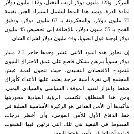
المركز، و123 مليون دولار لزيت النخيل، و112 مليون دولار
لمادة الذرة. ويمتد هذا النمط ليشمل استيراد الجبن بقيمة
73 مليون دولار، والمعكرونة بـ 67 مليون دولار، ودقيق
القمح بـ 55 مليون دولار، بالإضافة إلى تخصيص 45 مليون
دولار لوجبة فول الصويا، و44 مليون دولار لشراء الشاي.
إن تجاوز هذه البنود الاثني عشر وحدها حاجز 2.3 مليار
دولار سنوياً يبرهن بشكل قاطع على عمق الاختراق البنيوي
للنموذج الاقتصادي التقليدي، حيث تتحول لقمة عيش
المجتمع إلى ثغرة أمنية حرجة يعتمد عليها الأعداء كأوراق
ضغط وابتزاز لتقييد الموقف السياسي والسيادي اليمني.
ومن هذا المنطلق، تكتسب الرؤية القيادية محوريتها
بتأكيدها أن الأمن الغذائي هو الركيزة الأساسية الصلبة في
خط الدفاع الأول للأمن القومي، وأن أخطر درجات
السقوط في التبعية هي تلك التي ترتهن فيها الشعوب
لإرادة أعدائها في تأمين قوتها اليومي.