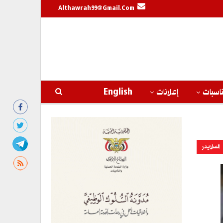
Althawrah99@gmail.com
اسبات
إعلانات
English
السلايدر