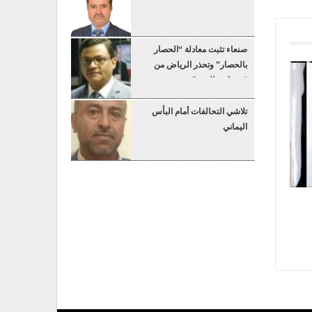
صنعاء تثبت معادلة “الحصار
بالحصار” وتحذر الرياض من
“عسكرة البحر”
تلاشي التحالفات أمام البأس
اليماني