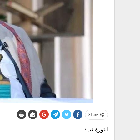
Share
الثورة نت/..