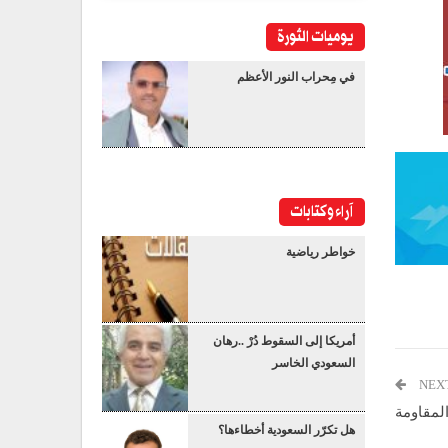
يوميات الثورة
في مِحراب النور الأعظم
آراء وكتابات
خواطر رياضية
أمريكا إلى السقوط دُرْ ..رهان
السعودي الخاسر
NEX
لمقاومة
هل تكرّر السعودية أخطاءها؟