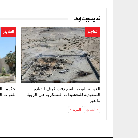
قد يعجبك ايضا
السلايدر
السلايدر
العملية النوعية استهدفت غرف القيادة
حكومة التغ
السعودية للتحشيدات العسكرية في الرويك
للقوات ا
والعبر…
السابق
المزيد