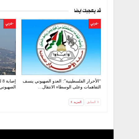
قد يعجبك ايضا
-عربي
-عربي
“الأحرار الفلسطينية”: العدو الصهيوني ينسف
إص
التفاهمات وعلى الوسطاء الانتقال…
الصهيوني 
السابق
المزيد