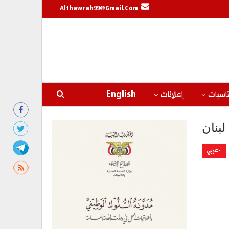
Althawrah99@gmail.com
اسبات
إعلانات
English
لبنان
-عربي