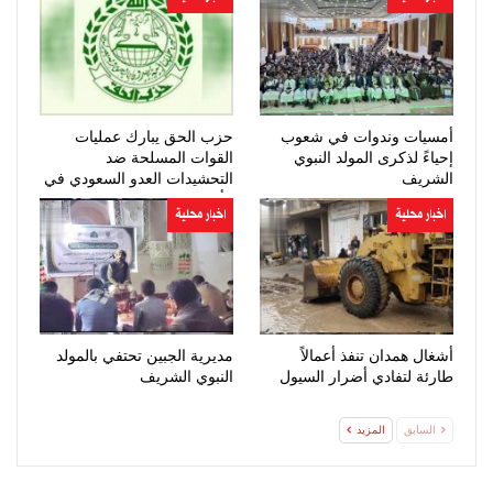
أمسيات وندوات في شعوب
حزب الحق يبارك عمليات
إحياءً لذكرى المولد النبوي
القوات المسلحة ضد
الشريف
التحشيدات العدو السعودي في
مأرب وحضرموت
اخبار محلية
اخبار محلية
أشغال همدان تنفذ أعمالاً
مديرية الجبين تحتفي بالمولد
طارئة لتفادي أضرار السيول
النبوي الشريف
السابق
المزيد