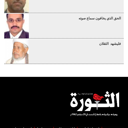
الحق الذي يخافون سماع صوته
فليشهد الثقلان