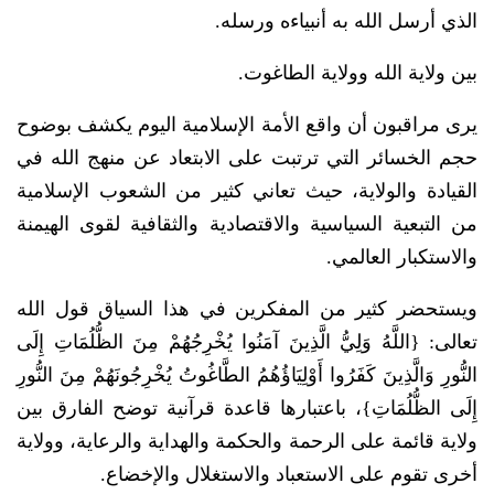
الذي أرسل الله به أنبياءه ورسله.
بين ولاية الله وولاية الطاغوت.
يرى مراقبون أن واقع الأمة الإسلامية اليوم يكشف بوضوح
حجم الخسائر التي ترتبت على الابتعاد عن منهج الله في
القيادة والولاية، حيث تعاني كثير من الشعوب الإسلامية
من التبعية السياسية والاقتصادية والثقافية لقوى الهيمنة
والاستكبار العالمي.
ويستحضر كثير من المفكرين في هذا السياق قول الله
تعالى: {اللَّهُ وَلِيُّ الَّذِينَ آمَنُوا يُخْرِجُهُمْ مِنَ الظُّلُمَاتِ إِلَى
النُّورِ وَالَّذِينَ كَفَرُوا أَوْلِيَاؤُهُمُ الطَّاغُوتُ يُخْرِجُونَهُمْ مِنَ النُّورِ
إِلَى الظُّلُمَاتِ}، باعتبارها قاعدة قرآنية توضح الفارق بين
ولاية قائمة على الرحمة والحكمة والهداية والرعاية، وولاية
أخرى تقوم على الاستعباد والاستغلال والإخضاع.