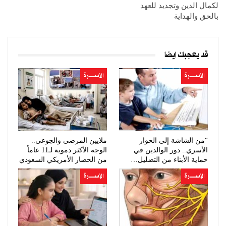
لكمال الدين وتجديد للعهد
بالحق والهداية
قد يعجبك ايضا
الأســــــرة
الأســــــرة
“من الشاشة إلى الحوار
ملايين المرضى والجوعى..
الأسري.. دور الوالدين في
الوجه الأكثر دموية لـ11 عاماً
حماية الأبناء من التضليل…
من الحصار الأمريكي السعودي
الأســــــرة
الأســــــرة