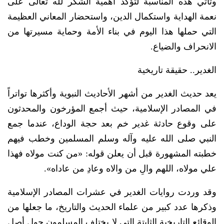
وتأتي هذه المناسبة لتؤكد أهمية الشكر لله تعالى على
نعمة الهداية واستكمال الدين، واستحضار المعاني العظيمة
التي حملها هذا اليوم في بناء الأمة وحماية مسيرتها من
الانحراف والضياع.
الغدير.. حقيقة تاريخية
يعد حديث الغدير من أشهر الأحاديث النبوية وأكثرها تواتراً
في المصادر الإسلامية، حيث أجمع المؤرخون والمحدثون
على وقوع حادثة غدير خم بعد حجة الوداع، عندما جمع
النبي صلى الله عليه وآله وسلم المسلمين وخطب فيهم
خطبته المشهورة قبل أن يعلن قوله: «من كنت مولاه فهذا
علي مولاه، اللهم والِ من والاه وعادِ من عاداه».
وقد وردت روايات الغدير في عشرات المصادر الإسلامية
وذكرها عدد كبير من علماء الحديث والتاريخ، ما جعلها من
الوقائع التاريخية الثابتة التي لا يختلف المسلمون حول أصل