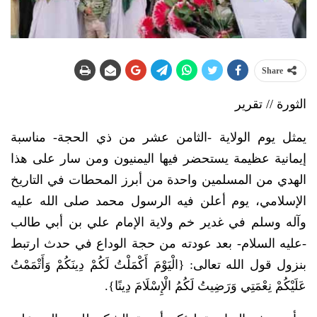
Share
الثورة // تقرير
يمثل يوم الولاية -الثامن عشر من ذي الحجة- مناسبة
إيمانية عظيمة يستحضر فيها اليمنيون ومن سار على هذا
الهدي من المسلمين واحدة من أبرز المحطات في التاريخ
الإسلامي، يوم أعلن فيه الرسول محمد صلى الله عليه
وآله وسلم في غدير خم ولاية الإمام علي بن أبي طالب
-عليه السلام- بعد عودته من حجة الوداع في حدث ارتبط
بنزول قول الله تعالى: {الْيَوْمَ أَكْمَلْتُ لَكُمْ دِينَكُمْ وَأَتْمَمْتُ
عَلَيْكُمْ نِعْمَتِي وَرَضِيتُ لَكُمُ الْإِسْلَامَ دِينًا}.