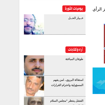
يوميات الثورة
 الرأي
خــيار الحــل
آراء وكتابات
طوفان المباغتة
استقالة البروي.. لمن يفهم
المسؤولية واحترام القرارات
الفشل ينتظر “مجلس السلام