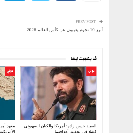
PREV POST
أبرز 10 نجوم يغيبون عن كأس العالم 2026
قد يعجبك ايضا
دولي
دولي
العميد حسن زاده: أمريكا والكيان الصهيوني
معهد أمر
فشلا في تحقيق أهدافهما
الأمريكية