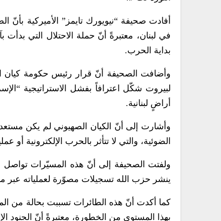
أفادت صحيفة “نيويورك تايمز” الأميركية بأنّ الط
في لبنان، معتبرةً أنّ حملة الاحتلال التي بدأت
بداية الحرب.
وأضافت الصحيفة أنّ قرار رئيس حكومة كيان الع
لبيروت شكّل اعترافاً بفشل الاستراتيجية “الإسر
أراضٍ لبنانية.
وأشارت إلى أنّ الكيان الصهيوني لم يكن مستعدا ل
الضوئية، والتي لا تتأثر بالحرب الإلكترونية أو 
ولفتت الصحيفة إلى أنّ هذه المسيّرات تواصل اس
ينشر حزب الله تسجيلات مصوّرة لعملياته عبر م
كما أكدت أنّ هذه الطائرات تسببت بحالة من المف
بهذا المستوى من الخطورة، معتبرةً أنّ الجنود الإ