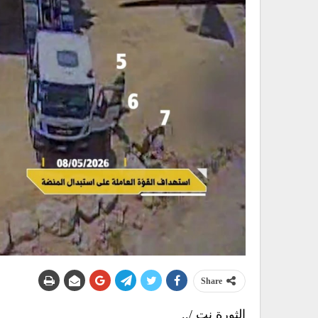
Share
الثورة نت /..