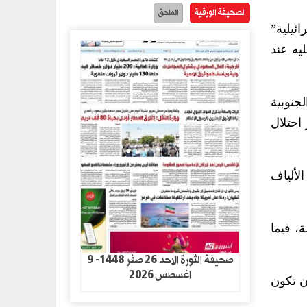
الصحيفة الورقية
الملحق
ائيلية”
يه عند
جنوبية
احتلال
الألياف
، فيما
صحيفة الثورة الاحد 26 صفر 1448- 9
اغسطس 2026
ن تكون