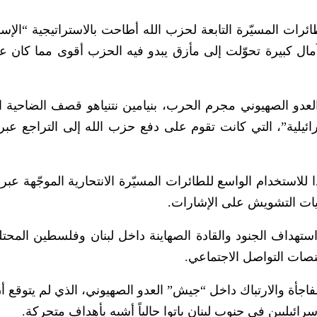
ائرات المسيّرة التابعة لحزب الله أطاحت بالاستراتيجية “الإسر
 بآمال كبيرة تحوّلت إلى مأزق يبدو فيه الحزب أقوى مما كان عل
دو الصهيوني مجرم الحرب، بنيامين نتنياهو قصف الضاحية ال
ائيلية”، التي كانت تقوم على دفع حزب الله إلى التراجع عبر 
لاستخدام الواسع للطائرات المسيّرة الانتحارية الموجّهة عبر 
عمليات التشويش على الإشارات.
تهداف الجنود والقادة الصهاينة داخل لبنان وفلسطين المحتلة
نصات التواصل الاجتماعي.
اجأة والارتباك داخل “جيش” العدو الصهيوني، الذي لم يتوقع أ
سرائيليين في جنوب لبنان باتوا حالياً أشبه بأهداف متحركة.