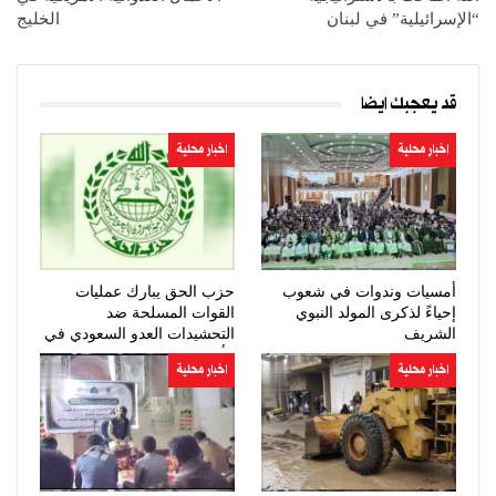
“الإسرائيلية” في لبنان
الخليج
قد يعجبك ايضا
اخبار محلية
اخبار محلية
أمسيات وندوات في شعوب
حزب الحق يبارك عمليات
إحياءً لذكرى المولد النبوي
القوات المسلحة ضد
الشريف
التحشيدات العدو السعودي في
مأرب وحضرموت
اخبار محلية
اخبار محلية