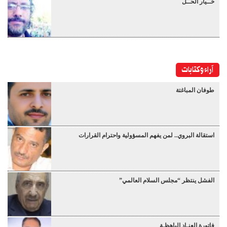
خــيار الحــل
آراء وكتابات
طوفان المباغتة
استقالة البروي.. لمن يفهم المسؤولية واحترام القرارات
الفشل ينتظر “مجلس السلام العالمي”
فاتورة العِنـاد الباهظـة