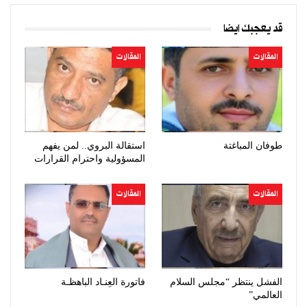
قد يعجبك ايضا
المقالات
المقالات
طوفان المباغتة
استقالة البروي.. لمن يفهم
المسؤولية واحترام القرارات
المقالات
المقالات
الفشل ينتظر “مجلس السلام
فاتورة العِنـاد الباهظـة
العالمي”