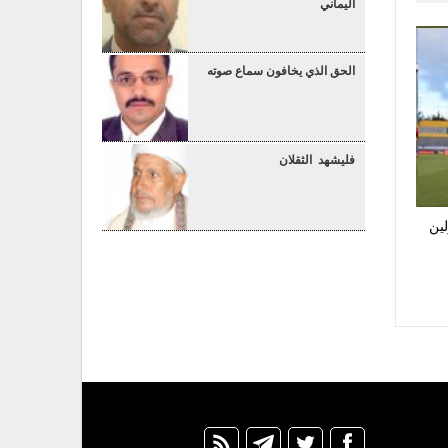
اليماني
الحق الذي يخافون سماع صوته
فليشهد الثقلان
لين