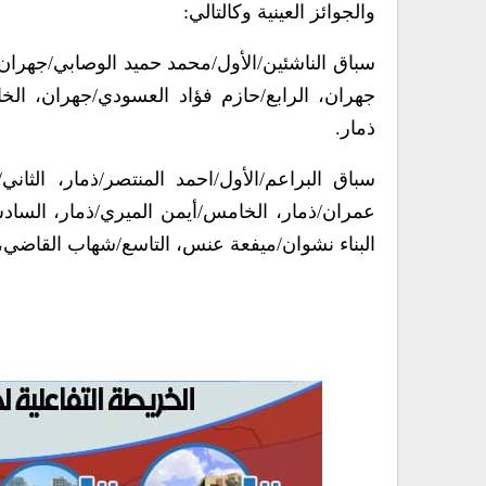
والجوائز العينية وكالتالي:
سباق الناشئين/الأول/محمد حميد الوصابي/جهران، 
جهران، الرابع/حازم فؤاد العسودي/جهران، ا
ذمار.
سباق البراعم/الأول/احمد المنتصر/ذمار، الثاني/
عمران/ذمار، الخامس/أيمن الميري/ذمار، الساد
البناء نشوان/ميفعة عنس، التاسع/شهاب القاضي،