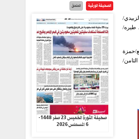
الصحيفة الورقية
الملحق
زبيدي/
 طيره/
ع/حمزة
لثامن/
صحيفة الثورة الخميس 23 صفر 1448-
6 اغسطس 2026