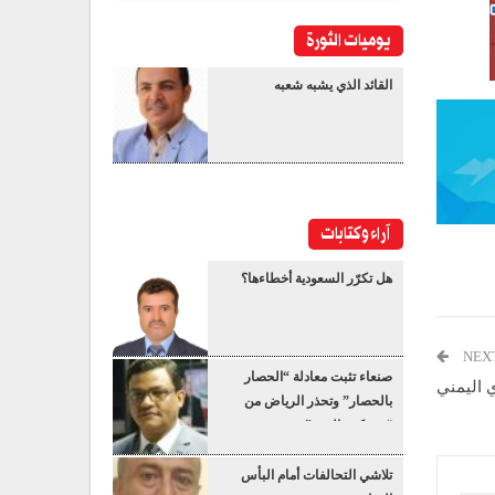
يوميات الثورة
القائد الذي يشبه شعبه
آراء وكتابات
هل تكرّر السعودية أخطاءها؟
NEX
صنعاء تثبت معادلة “الحصار
 اليمني
بالحصار” وتحذر الرياض من
“عسكرة البحر”
تلاشي التحالفات أمام البأس