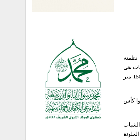
 نظمته
طالب مثلوا تسع مديريات هي
ذمار وجهران وعنس وميفعة عنس وجبل الشرق ومغرب عنس والحدأ وضوران والمنار تنافسوا في سباقي 1500 متر
وا كأس
الشباب
الملونة