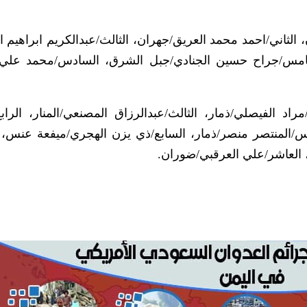
الثاني/احمد محمد العريق/جهران، الثالث/عبدالكريم ابراهيم ال
لخامس/جراح حسين الجنادي/جبل الشرق، السادس/محمد علي
مراد الفيصلي/ذمار، الثالث/عبدالرزاق المصنعي/المنار، الراب
س/المنتصر منصر/ذمار، السابع/ذي يزن الهجري/ميفعة عنس، ا
 العاشر/علي العرقبي/ضوران.