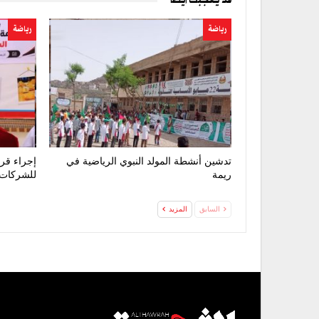
قد يعجبك ايضا
رياضة
رياضة
تدشين أنشطة المولد النبوي الرياضية في
إجراء قرع
ريمة
للشركات بمشا
السابق
المزيد