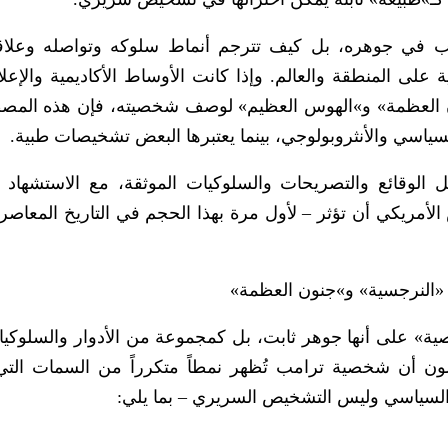
رامب في جوهره، بل كيف تترجم أنماط سلوكه وتواصله وعلاق
على المنطقة والعالم. وإذا كانت الأوساط الأكاديمية والإعلا
العظمة» و»الهوس العظيم» لوصف شخصيته، فإن هذه المص
لسياسي والأنثروبولوجي، بينما يعتبرها البعض تشخيصات طبية.
ليل الوقائع والتصريحات والسلوكيات الموثقة، مع الاستشهاد 
لأمريكي أن تؤثر – لأول مرة بهذا الحجم في التاريخ المعاصر
يم «النرجسية» و»جنون العظمة»
خصية» على أنها جوهر ثابت، بل كمجموعة من الأدوار والسلوكيا
للون أن شخصية ترامب تُظهر نمطاً متكرراً من السمات الت
 السياسي وليس التشخيص السريري – بما يلي: