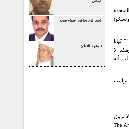
اليماني
لمتحدة
يونسكو)
الحق الذي يخافون سماع صوته
أما في ولايته الثانية والأخيرة، فقد وقع في 7 يناير (2026م) أمرا تنفيذيا يقضي بانسحاب الولايات المتحدة من 31 كيانا
فليشهد الثقلان
وهكذا لا
اث أنه
 ترامب
ا تروق
 لم يحصل عليها – حيث ربط، وفقاً لتقرير The American