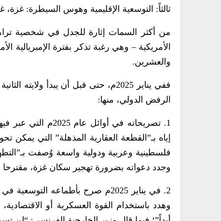
ثالثاً: التوسعية الإقليمية وهوس السيطرة: غزة، غري
من أكثر السمات إثارة للجدل في شخصية ترامب
الأمريكية – وهي رغبة تذكر بفترة الإمبريالية ا
والعشرين.
ففي يناير 2025م، حتى قبل أن يبدأ ول
الرفض الدولي، منها:
1. تصريحاته في أوا
إياه بـ”القطعة العقارية المذهلة” التي يمكن تح
فلسطينية وعربية ودولية واسعة وُصفت بـ”التطهي
وجدد دعواته بضرورة تهجير سكان غزة، مقترحا ع
2. في يناير 2025م صرح بأطماعه الت
وهدد باستخدام القوة العسكرية أو الاقتصادية،
أبداً”؛ فيما قال وزير الخارجية الفرنسي: “لن تسم