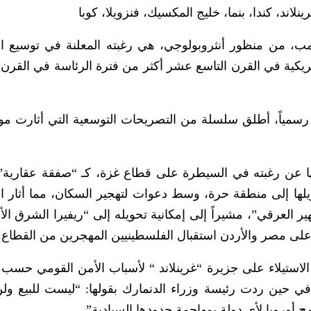
نلاند، كندا، بنما، خليج المكسيك، فنزويلا، كوبا
، من منظور أنثروبولوجي، هي رغبته المعلنة في توسيع ا
لأمريكية في القرن التاسع عشر أكثر من فترة الرئاسة في القرن 
ايته الثانية رسمياً، أطلق سلسلة من التصريحات التوسعية التي أثارت 
ئل عام 2025م التي عبر فيها عن رغبته في السيطرة على قطاع غزة، كـ “صفقة عقارية
ويلها إلى منطقة حرة، وسط دعوات لتهجير السكان، مما أثار ان
ر العرقي”، مشيراً إلى إمكانية تحويله إلى “ريفيرا الشرق ال
لى مصر والأردن استقبال الفلسطينيين المهجرين من القطاع.
وسعية في الاستيلاء على جزيرة “غرينلاند “ لأسباب الأمن القومي حسب 
 في حين ردت رئيسة وزراء الدنمارك بقولها: “ليست للبيع ول
ح أوروبا لأي دولة بمهاجمة حدودها السيادية”.