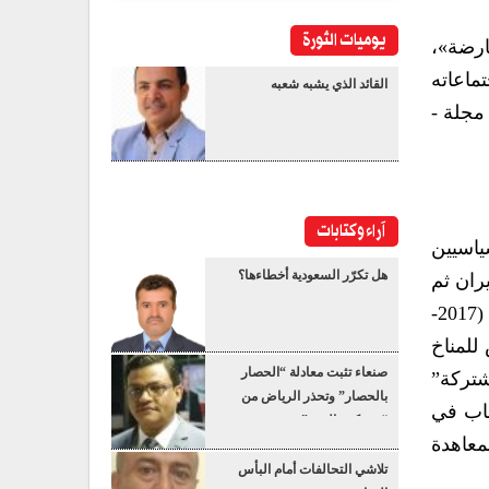
يوميات الثورة
ارضة»،
ماعاته
القائد الذي يشبه شعبه
مجلة -
آراء وكتابات
اسيين
هل تكرّر السعودية أخطاءها؟
يده بضرب إيران ثم
إعلانه وقف إطلاق النار، وتغير مواقفه من روسيا والصين وأوروبا في فترات قصيرة، وخلال فترة ولايته الأولى (2017-
للمناخ
صنعاء تثبت معادلة “الحصار
لعمل الشاملة المشتركة”
بالحصار” وتحذر الرياض من
حيث وقع على الانسحاب في
“عسكرة البحر”
 والانسحاب من المعاهدة
تلاشي التحالفات أمام البأس