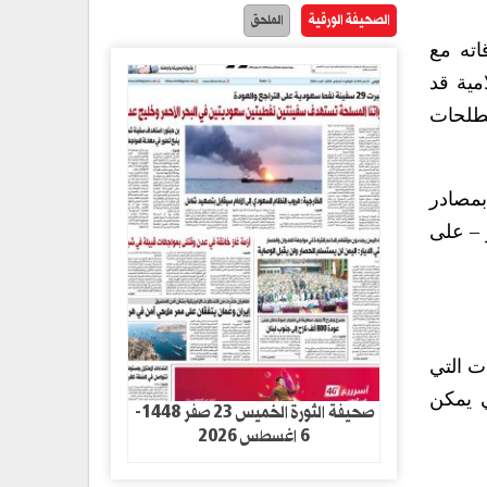
الصحيفة الورقية
الملحق
اته مع
مية قد
طلحات
بمصادر
 – على
ت التي
ي يمكن
صحيفة الثورة الخميس 23 صفر 1448-
6 اغسطس 2026