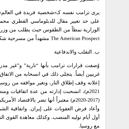
يرى ترامب نفسه كـ»شخصية فريدة في العالم»
على حد تعبير مقال للدبلوماسي القطري محمد 
الوزارية نمطاً من الطقوس حيث يطلب من وزرائه 
The American Prospect مشهداً من مسرحية شكسبير “الملك لير”.
ب. التقلب والاندفاعية
وُصفت قرارات ترامب بأنها “نارية” و”غير 
2021م)، انسحبت إدارته من عدة اتفاقيات وم
مع روسيا.