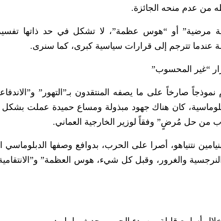
ة مرضية” أو “هوس عظمة”، لا تشكل في حد ذاتها تفسيراً 
الة عندما تترجم إلى قرارات سياسية كبرى، كما سنرى.
رار “غير المحسوب”
د الحرب على إيران في فبراير/مارس 2026م نموذجاً صارخاً على ما يصفه المنتقدون بـ”التهور” و”الا
 دبلوماسية، كان هناك جهود مبذولة ومساع حميدة عملت بشكل
 من حل مُرضٍ” وفقاً لوزير الخارجية العماني.
نيامين نتنياهو، أصرا على الحرب، بدوافع وصفها الدبلوماسي 
لنرجسية والغرور، وقبل كل شيء، هوس العظمة” و”الانتقامية ا