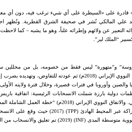
 قادرة على «السيطرة على أي شيء ترغب فيه، دون أي مع
علي المالكي نُشر في صحيفة الشرق القطرية. وتُظهر اجت
التعبير عن ولائهم وإطرائه علناً، وهو ما يشبه – كما لاحظت 
مدروسة” و”متهورة” ليس فقط من خصومه، بل من محللين سي
غربيين أيضاً. يتجلى ذلك في انسحابه من الاتفاق النووي الإيراني (2018م) ثم عودته للتفاوض، وتهد
نظمات دولية بارزة شملت الانسحابات الرئيسية: اتفاقية باريس 
(2017-2020م) معتبراً أنها تضر بالاقتصاد الأمريكي. والاتفاق النووي الإيراني (2018م) “خطة ا
وأعاد فرض العقوبات على إيران. واتفاقية الشراكة عبر المحيط الهادئ (TPP) (2017) 
أول أيام توليه المنصب. وكذلك معاهدة القوى النووية متوسطة المدى (INF) (2019) تم تعليق