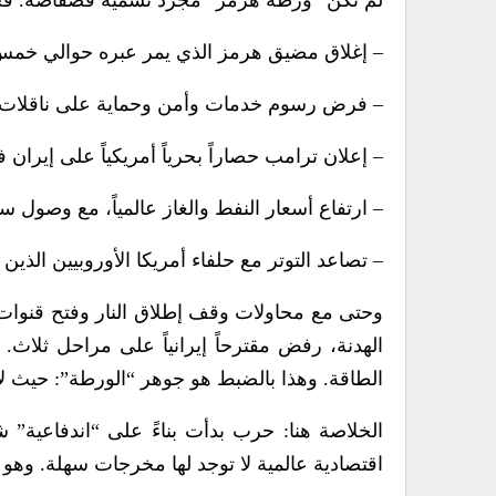
لم تكن “ورطة هرمز” مجرد تسمية فضفاضة. فخلا
– إغلاق مضيق هرمز الذي يمر عبره حوالي خمس إ
– فرض رسوم خدمات وأمن وحماية على ناقلات ال
– إعلان ترامب حصاراً بحرياً أمريكياً على إيران في 12 أبريل 2026م، مع نشر أكثر من 10,000 جندي أمريكي لت
– ارتفاع أسعار النفط والغاز عالمياً، مع وصول سعر الغاز في 
– تصاعد التوتر مع حلفاء أمريكا الأوروبيين الذين ت
وحتى مع محاولات وقف إطلاق النار وفتح قنوات 
الهدنة، رفض مقترحاً إيرانياً على مراحل ثلاث. 
الطاقة. وهذا بالضبط هو جوهر “الورطة”: حيث لا 
الخلاصة هنا: حرب بدأت بناءً على “اندفاعية” 
اقتصادية عالمية لا توجد لها مخرجات سهلة. وهو م