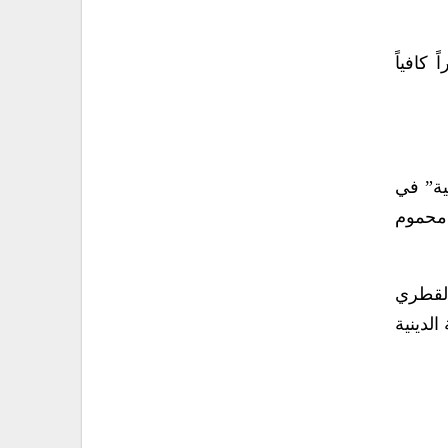
كافياً
ندفاعية” في
 محموم
القطري
لدينية