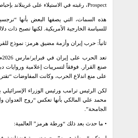
Prospect، رغبته في الاستيلاء على غرينلاند بإحباطه من عدم منحه الجائزة.
هذه السمات، التي يصفها البعض بأنها “نرجسي
للسياسة الخارجية الأمريكية. لكنها تصبح ذات دل
ثانياً: حرب إيران وأزمة مضيق هرمز: نموذج للق
تع
صنع القرار. فوفقاً لتسريبات إعلامية وروايات
على منع اندلاع الحرب، وكانت المفاوضات “تقترب
لكن الرئيس ترامب ورئيس الوزراء الإسرائيلي ب
محمد علي المالكي بأنها تعكس “روح العدوان وا
الجامحة”.
• ما حدث بعد ذلك “ورطة هرمز” العالمية: