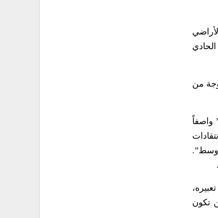
لأراضي
الحادي
موجة من
” واصفاً
تقادات
أوسط”.
تعبيره،
ن تكون