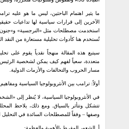
ما يثير اهتمام الباحثين، ليس ما هو عليه ت
الآخرين إلى قرارات سياسية لها تداعيات حقيقية 
استخدمت مصطلحات مثل «النرجسية» و»جنون 
تُستخدم هنا كأدوات تحليلية مستعارة من النقد ا
سيتبع هذه المقالة منهجاً نقدياً يقوم على تح
متعددة، سعياً لفهم كيف يمكن لشخصية الرئيس ا
مسار الحروب والتحالفات والأزمات الدولية.
أولاً: ترامب بين الأنثروبولوجيا السياسية ومفاه
في الأنثروبولوجيا السياسية، لا يُنظر إلى «الش
تتشكل وتتأثر بالسياق. ومع ذلك، يلاحظ المح
وصفها – وفقاً للمصطلحات السائدة في التحليل
أ. الشعور المفرط بالأهمية والعظمة: