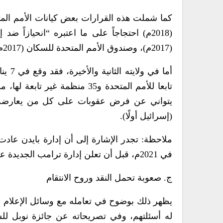
كما شملت هذه القرارات بعض كيانات الأمم المتحد
(2018م) احتجاجاً على ما اعتبره “انحيازاً ض
(2017م)، وصندوق الأمم المتحدة للسكان (2017م) حيث تم قف التمويل والانسحاب.
تابعا للأمم المتحدة و35 منظمة 
يتواني عن فرض عقوبات على كل من يعارضه أو
(إسرائيل أولًا).
ملاحظة: تجدر الإشارة إلى أن إدارة بايدن عادت
في 2021م، قبل أن تعلن إدارة ترامب الجديدة عن خطوات انسحاب جديدة في 2026م.
ج. صعوبة تحمل النقد وروح الانتقام
يظهر ذلك بوضوح في تعامله مع وسائل الإعلام ال