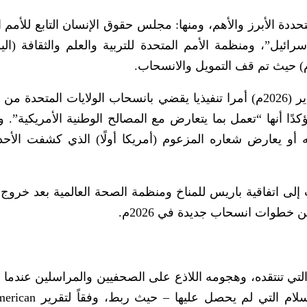
دة الأبرز والأهم، ومنها: مجلس حقوق الإنسان التابع للأمم ا
د إسرائيل”، ومنظمة الأمم المتحدة للتربية والعلم والثقافة (ال
غير تابعة لها، مؤكدًا أنها “تعمل بما يتعارض مع المصالح الوطنية الأمريكية”. 
 يعارض شعاره المزعوم (أمريكا أولًا) الذي كشفت الأحد
 إلى اتفاقية باريس للمناخ ومنظمة الصحة العالمية بعد خروج
تي تنتقده، وهجومه اللاذع على الصحفيين والمراسلين عندما ل
له أسئلتهم، وفي تصريحاته عن جائزة نوبل للسلام التي