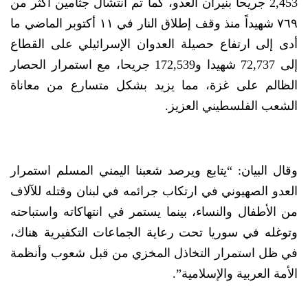
2,453 جريحا بنيران العدو، كما تم انتشال جثامين أكثر من
٧٦٩ شهيداً منذ وقف إطلاق النار في ١١ أكتوبر الماضي ما
أدى إلى ارتفاع حصيلة العدوان الإسرائيلي على القطاع
إلى 72,737 شهيدا و172,539 جريحا، مع استمرار الحصار
الظالم على غزة، مما يزيد بشكل متسارع من معاناة
الشعب الفلسطيني العزيز.
وقال البيان: “يتابع ويرصد شعبنا اليمني المسلم استمرار
العدو الصهيوني في ارتكاب جرائمه في لبنان وقتله للآلاف
من الأطفال والنساء، بينما يستمر في انتهاكاته واستباحته
وتوغله في سوريا تحت رعاية الجماعات التكفيرية هناك،
في ظل استمرار التخاذل المخزي من قبل شعوب وأنظمة
الأمة العربية والإسلامية”.