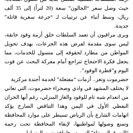
حيث وصل سعر “الجالون” سعة (20 لتراً) إلى 35 ألف
ريال، وسط أنباء عن ترتيبات لـ “جرعة سعرية قاتلة”
جديدة.
ويرى مراقبون أن تعمد السلطات خلق أزمة وقود خانقة،
ليس سوى مقدمة لفرض هذه الجرعات، بهدف تحويل
المواطن من مطارد لحقوقه إلى متسول للخدمات، مما
يجعل فكرة الاحتجاج تتراجع أمام معركة البحث عن قوت
اليوم و”قطرة الوقود”.
حضرموت وتعز.. أزمات “مفتعلة” لخدمة أجندة مركزية
لا يختلف المشهد في وادي وصحراء حضرموت، التي تعاني
من انعدام شبه تام للوقود والغاز المنزلي، رغم أنها الخزان
النفطي الأول في اليمن وهذا التناقض الصارخ يؤكد
اتهامات الشارع بأن الرياض تسيطر على موارد المحافظة
وتمنع وصولها لمواطنيها، لإبقاء المحافظة تحت رحمة
“السوق السوداء” التي يديرها نافذون موالون لها.