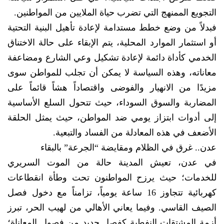
التجويع الممنهج التي تضرب حياة الملايين من المواطنين.
فبدلاً من وضع خطط مستدامة لإعادة تأهيل البنية التحتية
أو استثمار الموارد المحلية، يتم الإبقاء على حالة الاختناق
الخدمي كأداة دائمة لإعادة تشكيل وعي الشارع ومضاعفة
معاناته، وهذه السياسة لا يمكن أن تجلب للمواطن سوى
مزيدًا من الانهيار والفوضى واقتصاداً هشاً قائماً على
المضاربة والسوق السوداء، حيث تتحول السلع الأساسية
إلى أدوات ابتزاز يومي ضد المواطن، حيث يمثل الحلقة
الأضعف في هذه المعادلة من الفساد والتبعية.
عدن.. غرق في الظلام ومقايضة “الجرعة” بالبقاء
في عدن، تعيش المدينة حالة من الموت السريري
للخدمات؛ حيث يرزح المواطنون تحت وطأة انقطاعات
كهربائية تتجاوز 16 ساعة يومياً، تزامناً مع دخول فصل
الصيف القاسي. وفيما يعاني الأهالي من لهيب الحر، تبرز
أزمة المشتقات النفطية كفصل جديد من فصول المعاناة؛