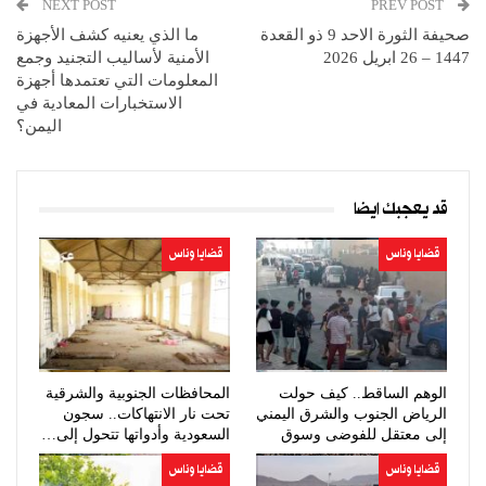
NEXT POST
PREV POST
صحيفة الثورة الاحد 9 ذو القعدة
ما الذي يعنيه كشف الأجهزة
1447 – 26 ابريل 2026
الأمنية لأساليب التجنيد وجمع
المعلومات التي تعتمدها أجهزة
الاستخبارات المعادية في
اليمن؟
قد يعجبك ايضا
قضايا وناس
قضايا وناس
الوهم الساقط.. كيف حولت
المحافظات الجنوبية والشرقية
الرياض الجنوب والشرق اليمني
تحت نار الانتهاكات.. سجون
إلى معتقل للفوضى وسوق
السعودية وأدواتها تتحول إلى…
للنخاسة…
قضايا وناس
قضايا وناس