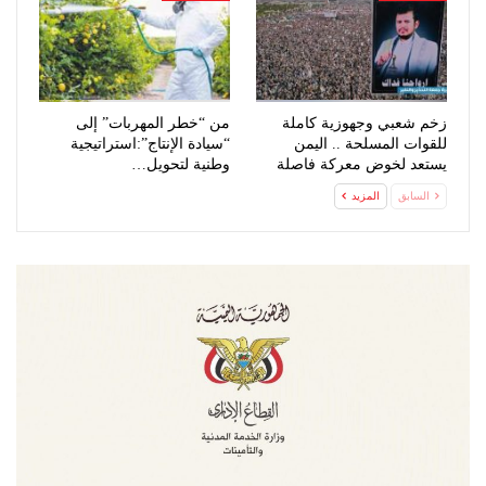
زخم شعبي وجهوزية كاملة
من “خطر المهربات” إلى
للقوات المسلحة .. اليمن
“سيادة الإنتاج”:استراتيجية
يستعد لخوض معركة فاصلة
وطنية لتحويل…
وحاسمة ضد…
السابق
المزيد