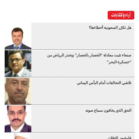
آراء وكتابات
هل تكرّر السعودية أخطاءها؟
صنعاء تثبت معادلة “الحصار بالحصار” وتحذر الرياض من
“عسكرة البحر”
تلاشي التحالفات أمام البأس اليماني
الحق الذي يخافون سماع صوته
فليشهد الثقلان