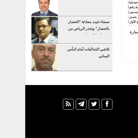
صنعاء تثبت معادلة “الحصار
بالحصار” وتحذر الرياض من
يارة
“عسكرة البحر”
تلاشي التحالفات أمام البأس
اليماني