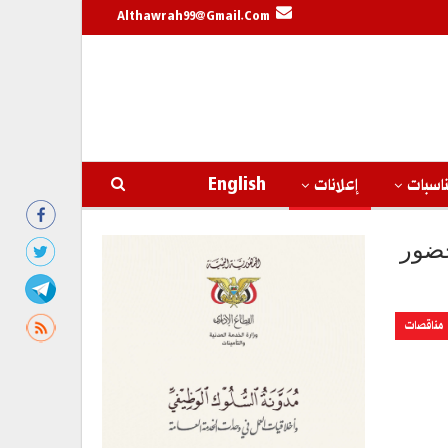
Althawrah99@gmail.com
اسبات
إعلانات
English
حضور
مناقصات