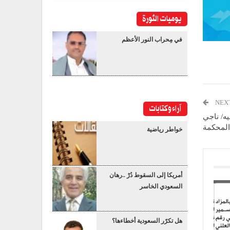
يوميات الثورة
في مِحراب النور الأعظم
NEX
آراء وكتابات
يه/ ناجي
المحكمة
خواطر رياضية
أمريكا إلى السقوط دُرْ ..رهان
السعودي الخاسر
هل تكرّر السعودية أخطاءها؟