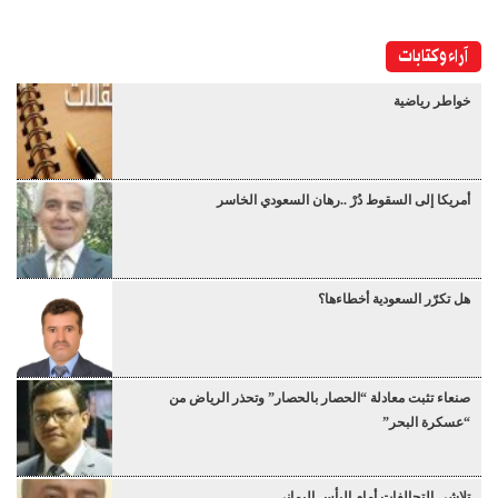
آراء وكتابات
خواطر رياضية
أمريكا إلى السقوط دُرْ ..رهان السعودي الخاسر
هل تكرّر السعودية أخطاءها؟
صنعاء تثبت معادلة “الحصار بالحصار” وتحذر الرياض من
“عسكرة البحر”
تلاشي التحالفات أمام البأس اليماني